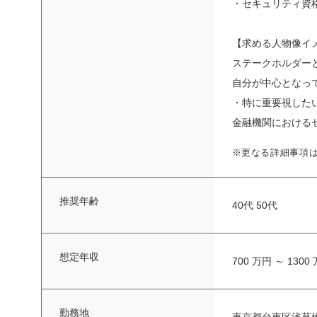
・セキュリティ資格(
【求める人物像イ
ステークホルダー
自分が中心となっ
・特に重要視した
金融機関における
※更なる詳細事項
推奨年齢
40代 50代
想定年収
700 万円 ～ 1300
勤務地