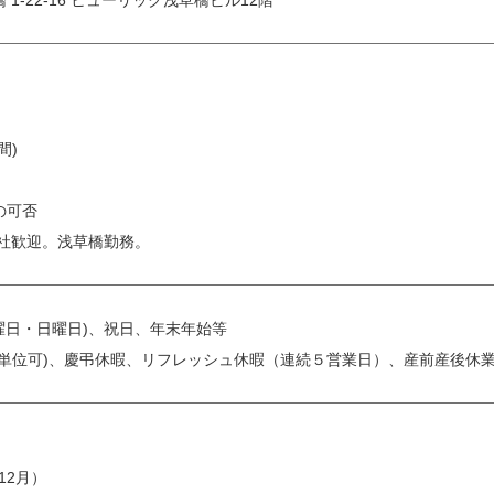
1-22-16 ヒューリック浅草橋ビル12階
間)
の可否
出社歓迎。浅草橋勤務。
曜日・日曜日)、祝日、年末年始等
日単位可)、慶弔休暇、リフレッシュ休暇（連続５営業日）、産前産後休
12月）