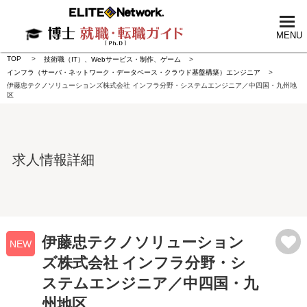
tog
nav
MENU
TOP
技術職（IT）、Webサービス・制作、ゲーム
インフラ（サーバ・ネットワーク・データベース・クラウド基盤構築）エンジニア
伊藤忠テクノソリューションズ株式会社 インフラ分野・システムエンジニア／中四国・九州地
区
求人情報詳細
伊藤忠テクノソリューション
NEW
ズ株式会社 インフラ分野・シ
ステムエンジニア／中四国・九
州地区