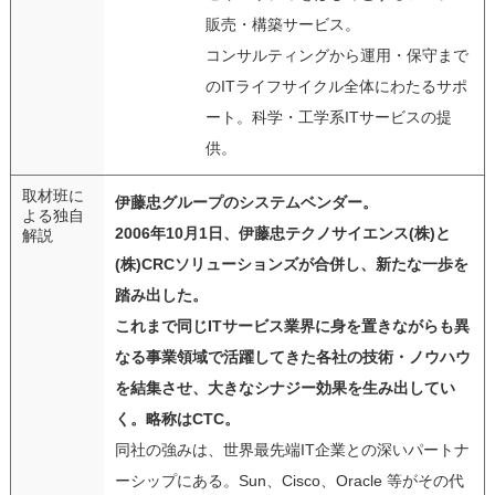
販売・構築サービス。
コンサルティングから運用・保守まで
のITライフサイクル全体にわたるサポ
ート。科学・工学系ITサービスの提
供。
取材班に
伊藤忠グループのシステムベンダー。
よる独自
2006年10月1日、伊藤忠テクノサイエンス(株)と
解説
(株)CRCソリューションズが合併し、新たな一歩を
踏み出した。
これまで同じITサービス業界に身を置きながらも異
なる事業領域で活躍してきた各社の技術・ノウハウ
を結集させ、大きなシナジー効果を生み出してい
く。略称はCTC。
同社の強みは、世界最先端IT企業との深いパートナ
ーシップにある。Sun、Cisco、Oracle 等がその代