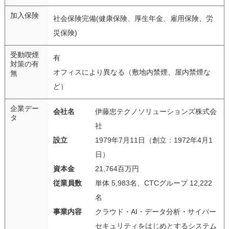
加入保険
社会保険完備(健康保険、厚生年金、雇用保険、労
災保険)
受動喫煙
有
対策の有
オフィスにより異なる（敷地内禁煙、屋内禁煙な
無
ど）
企業デー
会社名
伊藤忠テクノソリューションズ株式会
タ
社
設立
1979年7月11日（創立：1972年4月1
日）
資本金
21,764百万円
従業員数
単体 5,983名、CTCグループ 12,222
名
事業内容
クラウド・AI・データ分析・サイバー
セキュリティをはじめとするシステム