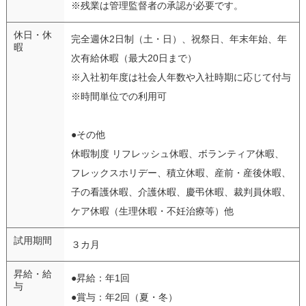
※残業は管理監督者の承認が必要です。
休日・休
完全週休2日制（土・日）、祝祭日、年末年始、年
暇
次有給休暇（最大20日まで）
※入社初年度は社会人年数や入社時期に応じて付与
※時間単位での利用可
●その他
休暇制度 リフレッシュ休暇、ボランティア休暇、
フレックスホリデー、積立休暇、産前・産後休暇、
子の看護休暇、介護休暇、慶弔休暇、裁判員休暇、
ケア休暇（生理休暇・不妊治療等）他
試用期間
３カ月
昇給・給
●昇給：年1回
与
●賞与：年2回（夏・冬）