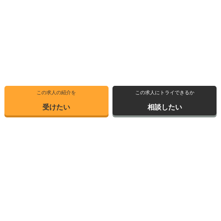
この求人の紹介を
この求人にトライできるか
受けたい
相談したい
トップ
選ばれる理由
転職体験記
求人ブックマーク
求人情報検索
転職支援サービス
博士の先達に聞く
サイトマップ
産業界で活躍する博士インタビュー
お問い合わせ
TOPICS
個人情報保護方針