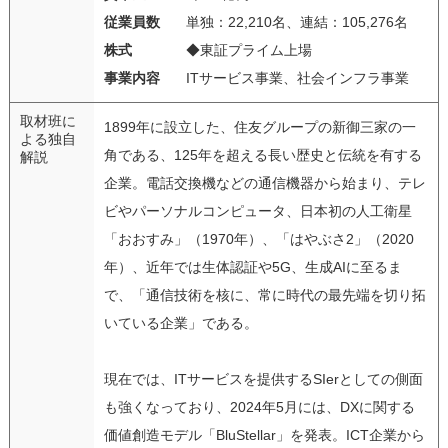
従業員数
単独：22,210名、連結：105,276名
株式
◆東証プライム上場
事業内容
ITサービス事業、社会インフラ事業
取材班に
1899年に設立した、住友グループの新御三家の一
よる独自
角である、125年を超える長い歴史と伝統を有する
解説
企業。電話交換機などの通信機器から始まり、テレ
ビやパーソナルコンピュータ、日本初の人工衛星
「おおすみ」（1970年）、「はやぶさ2」（2020
年）、近年では生体認証や5G、生成AIに至るま
で、「通信技術を核に、常に時代の最先端を切り拓
いている企業」である。
現在では、ITサービスを提供するSIerとしての側面
も強くなっており、2024年5月には、DXに関する
価値創造モデル「BluStellar」を発表。ICT企業から