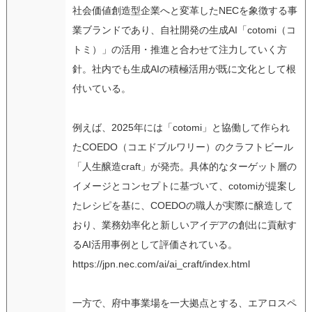
社会価値創造型企業へと変革したNECを象徴する事
業ブランドであり、自社開発の生成AI「cotomi（コ
トミ）」の活用・推進と合わせて注力していく方
針。社内でも生成AIの積極活用が既に文化として根
付いている。
例えば、2025年には「cotomi」と協働して作られ
たCOEDO（コエドブルワリー）のクラフトビール
「人生醸造craft」が発売。具体的なターゲット層の
イメージとコンセプトに基づいて、cotomiが提案し
たレシピを基に、COEDOの職人が実際に醸造して
おり、業務効率化と新しいアイデアの創出に貢献す
るAI活用事例として評価されている。
https://jpn.nec.com/ai/ai_craft/index.html
一方で、府中事業場を一大拠点とする、エアロスペ