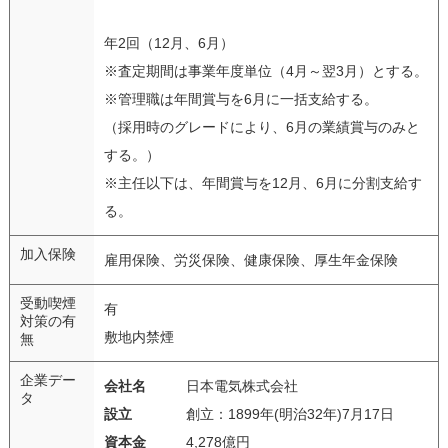
年2回（12月、6月）
※査定期間は事業年度単位（4月～翌3月）とする。
※管理職は年間賞与を6月に一括支給する。
（採用時のグレードにより、6月の業績賞与のみと
する。）
※主任以下は、年間賞与を12月、6月に分割支給す
る。
加入保険
雇用保険、労災保険、健康保険、厚生年金保険
受動喫煙
有
対策の有
敷地内禁煙
無
企業デー
会社名
日本電気株式会社
タ
設立
創立：1899年(明治32年)7月17日
資本金
4,278億円