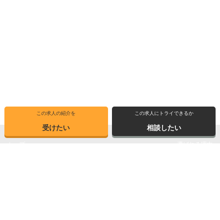
この求人の紹介を
この求人にトライできるか
受けたい
相談したい
トップ
選ばれる理由
転職体験記
求人ブックマーク
求人情報検索
転職支援サービス
博士の先達に聞く
サイトマップ
産業界で活躍する博士インタビュー
お問い合わせ
TOPICS
個人情報保護方針