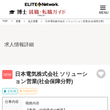
tog
nav
MENU
TOP
営業
法人営業
日本電気株式会社 ソリューション営業(社会保障分野)
求人情報詳細
日本電気株式会社 ソリューシ
NEW
ョン営業(社会保障分野)
正社員
1000万円
仕事内容
職務内容
【事業・組織構成の概要】