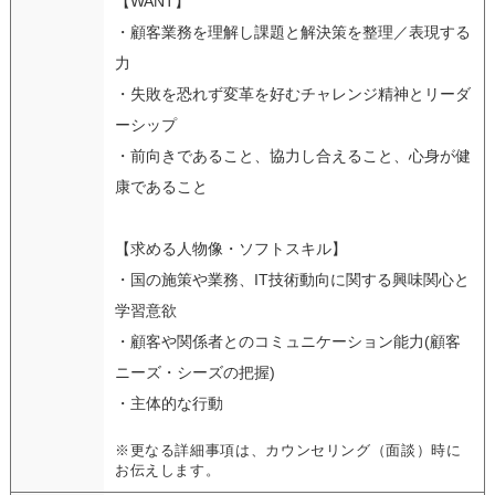
【WANT】
・顧客業務を理解し課題と解決策を整理／表現する
力
・失敗を恐れず変革を好むチャレンジ精神とリーダ
ーシップ
・前向きであること、協力し合えること、心身が健
康であること
【求める人物像・ソフトスキル】
・国の施策や業務、IT技術動向に関する興味関心と
学習意欲
・顧客や関係者とのコミュニケーション能力(顧客
ニーズ・シーズの把握)
・主体的な行動
※更なる詳細事項は、カウンセリング（面談）時に
お伝えします。