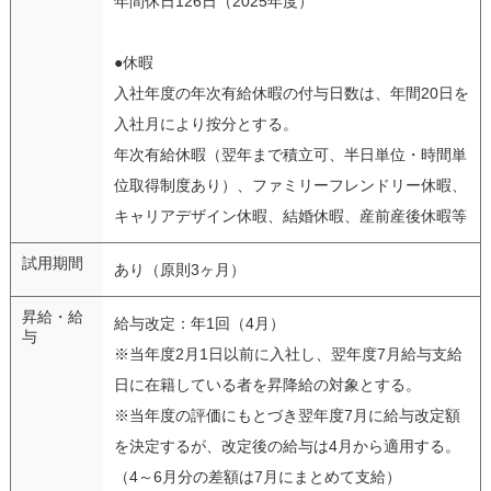
年間休日126日（2025年度）
●休暇
入社年度の年次有給休暇の付与日数は、年間20日を
入社月により按分とする。
年次有給休暇（翌年まで積立可、半日単位・時間単
位取得制度あり）、ファミリーフレンドリー休暇、
キャリアデザイン休暇、結婚休暇、産前産後休暇等
試用期間
あり（原則3ヶ月）
昇給・給
給与改定：年1回（4月）
与
※当年度2月1日以前に入社し、翌年度7月給与支給
日に在籍している者を昇降給の対象とする。
※当年度の評価にもとづき翌年度7月に給与改定額
を決定するが、改定後の給与は4月から適用する。
（4～6月分の差額は7月にまとめて支給）