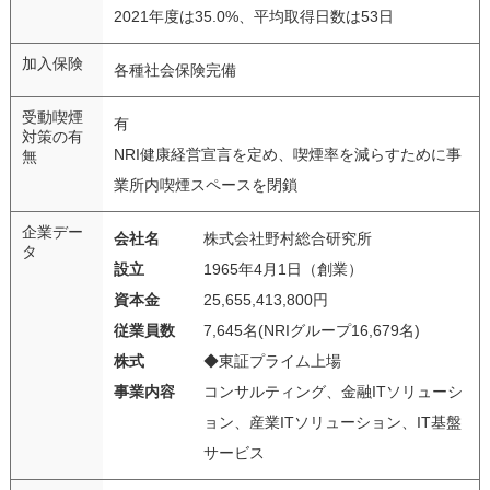
2021年度は35.0%、平均取得日数は53日
加入保険
各種社会保険完備
受動喫煙
有
対策の有
NRI健康経営宣言を定め、喫煙率を減らすために事
無
業所内喫煙スペースを閉鎖
企業デー
会社名
株式会社野村総合研究所
タ
設立
1965年4月1日（創業）
資本金
25,655,413,800円
従業員数
7,645名(NRIグループ16,679名)
株式
◆東証プライム上場
事業内容
コンサルティング、金融ITソリューシ
ョン、産業ITソリューション、IT基盤
サービス