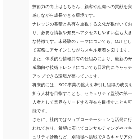
技術力の向上はもちろん、顧客や組織への貢献を実
感しながら成長できる環境です。
ナレッジの蓄積と共有を重視する文化が根付いてお
り、必要な情報や知見へアクセスしやすい点も大き
な特徴です。未経験のテーマについても、OJTとし
て実務にアサインしながらスキル定着を図ります。
また、体系的な情報共有の仕組みにより、最新の脅
威動向や技術トレンドについても日常的にキャッチ
アップできる環境が整っています。
将来的には、SOC事業の拡大を牽引し組織の成長を
担う人材を目指すことも、セキュリティ監視の第一
人者として業界をリードする存在を目指すことも可
能です。
さらに、社内ではジョブローテーションも活発に行
われており、希望に応じてコンサルティングやセキ
ュリティ診断など、別領域へ挑戦できるキャリアの