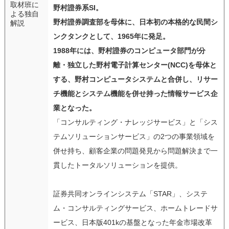
取材班に
野村證券系SI。
よる独自
野村證券調査部を母体に、日本初の本格的な民間シ
解説
ンクタンクとして、1965年に発足。
1988年には、野村證券のコンピュータ部門が分
離・独立した野村電子計算センター(NCC)を母体と
する、野村コンピュータシステムと合併し、リサー
チ機能とシステム機能を併せ持った情報サービス企
業となった。
「コンサルティング・ナレッジサービス」と「シス
テムソリューションサービス」の2つの事業領域を
併せ持ち、顧客企業の問題発見から問題解決まで一
貫したトータルソリューションを提供。
証券共同オンラインシステム「STAR」、システ
ム・コンサルティングサービス、ホームトレードサ
ービス、日本版401kの基盤となった年金市場改革