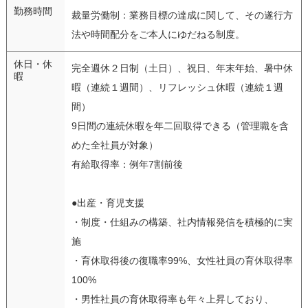
勤務時間
裁量労働制：業務目標の達成に関して、その遂行方
法や時間配分をご本人にゆだねる制度。
休日・休
完全週休２日制（土日）、祝日、年末年始、暑中休
暇
暇（連続１週間）、リフレッシュ休暇（連続１週
間）
9日間の連続休暇を年二回取得できる（管理職を含
めた全社員が対象）
有給取得率：例年7割前後
●出産・育児支援
・制度・仕組みの構築、社内情報発信を積極的に実
施
・育休取得後の復職率99%、女性社員の育休取得率
100%
・男性社員の育休取得率も年々上昇しており、