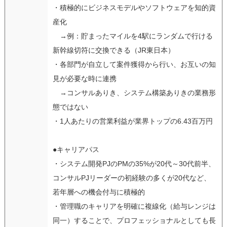
・積極的にビジネスモデルやソフトウェアを知的資
産化
→例：貯まったマイルを4駅にランダムで行ける
新幹線切符に交換できる（JR東日本）
・各部門が自立して案件獲得から行い、お互いの知
見が必要な時に連携
→コンサルありき、システム構築ありきの業務形
態ではない
・1人あたりの営業利益が業界トップの6.43百万円
●キャリアパス
・システム開発PJのPMの35%が20代～30代前半、
コンサルPJリーダーの初経験の多くが20代など、
若年層への機会付与に積極的
・管理職のキャリアを明確に複線化（給与レンジは
同一）することで、プロフェッショナルとしても長