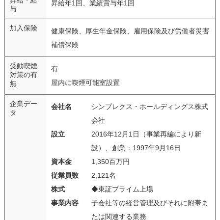
昇給年1回、業績賞与年1回
与
加入保険
健康保険、厚生年金保険、雇用保険及び労働者災害
補償保険
受動喫煙
有
対策の有
屋内に喫煙可能室設置
無
企業デー
会社名
シンプレクス・ホールディングス株式
タ
会社
設立
2016年12月1日（事業再編により新
設）、創業：1997年9月16日
資本金
1,350百万円
従業員数
2,121名
株式
◆東証プライム上場
事業内容
子会社等の経営管理及びそれに附帯ま
たは関連する業務