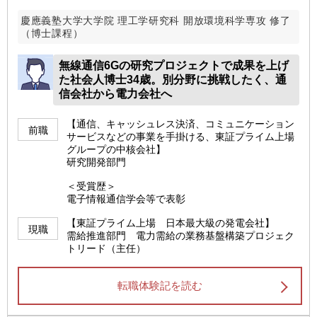
慶應義塾大学大学院 理工学研究科 開放環境科学専攻 修了
（博士課程）
無線通信6Gの研究プロジェクトで成果を上げ
た社会人博士34歳。別分野に挑戦したく、通
信会社から電力会社へ
【通信、キャッシュレス決済、コミュニケーション
前職
サービスなどの事業を手掛ける、東証プライム上場
グループの中核会社】
研究開発部門
＜受賞歴＞
電子情報通信学会等で表彰
【東証プライム上場 日本最大級の発電会社】
現職
需給推進部門 電力需給の業務基盤構築プロジェク
トリード（主任）
転職体験記を読む