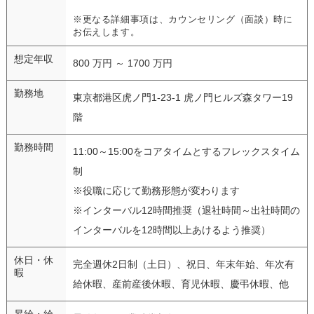
※更なる詳細事項は、カウンセリング（面談）時に
お伝えします。
想定年収
800 万円 ～ 1700 万円
勤務地
東京都港区虎ノ門1-23-1 虎ノ門ヒルズ森タワー19
階
勤務時間
11:00～15:00をコアタイムとするフレックスタイム
制
※役職に応じて勤務形態が変わります
※インターバル12時間推奨（退社時間～出社時間の
インターバルを12時間以上あけるよう推奨）
休日・休
完全週休2日制（土日）、祝日、年末年始、年次有
暇
給休暇、産前産後休暇、育児休暇、慶弔休暇、他
昇給・給