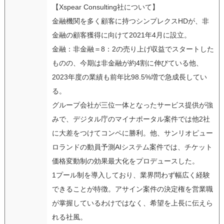
【Xspear Consulting社について】
金融機関を多く顧客に持つシンプレクスHDが、非
金融の顧客獲得に向けて2021年4月に設立。
金融：非金融＝8：2の売り上げ収益でスタートした
ものの、今期は非金融が約4割に伸びている他、
2023年度の業績も前年比98.5%増で急成長してい
る。
グループ会社が三位一体となったサービス提供が強
みで、デジタル庁のマイナポータル案件では他2社
に大差をつけてコンペに勝利。他、サンリオピュー
ロランドの動員予測AIシステム案件では、チケット
価格変動制の効果最大化をプロデュースした。
1プール制を導入しており、業界問わず幅広く経験
できることが特徴。アサイン案件の決定権を営業職
が掌握しているわけではなく、希望を上長に伝えら
れる社風。