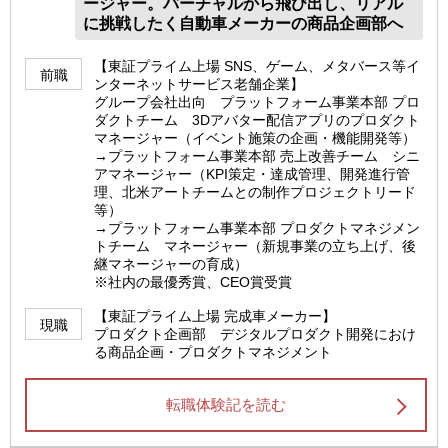
ージャー。バーチャルから飛び出し、リアル
に挑戦したく自動車メーカーの商品企画部へ
【東証プライム上場 SNS、ゲーム、メタバース等イ
前職
ンターネットサービス老舗企業】
グループ会社出向 プラットフォーム事業本部 プロ
ダクトチーム 3Dアバター配信アプリのプロダクト
マネージャー（イベント施策の企画・機能開発等）
→プラットフォーム事業本部 売上改善チーム シニ
アマネージャー（KPI策定・達成管理、開発進行管
理、北米アートチームとの制作プロジェクトリード
等）
→プラットフォーム事業本部 プロダクトマネジメン
トチーム マネージャー（新規事業の立ち上げ、後
継マネージャーの育成）
※社内の最優秀賞、CEO賞受賞
【東証プライム上場 完成車メーカー】
現職
プロダクト企画部 デジタルプロダクト開発におけ
る商品企画・プロダクトマネジメント
転職体験記を読む