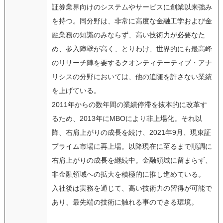
証券業界向けのシステムやサービスに創業以来強み
を持つ。同分野は、非常に高度な金融工学および金
融業務の知識のみならず、高い技術力が必要なた
め、参入障壁が高く、とりわけ、世界的にも最高峰
のリサーチ陣を要するクオンティテーティブ・アナ
リシスの分野においては、他の追随を許さない業績
を上げている。
2011年からの数年間の業績停滞を抜本的に改革す
るため、2013年にMBOにより非上場化。それ以
降、右肩上がりの成長を続け、2021年9月、現東証
プライム市場に再上場。以降現在に至るまで順調に
右肩上がりの成長を継続中。金融領域に留まらず、
非金融領域への拡大を積極的に推し進めている。
入社後は実務を通じて、高い技術力の習得が可能で
あり、最先端の技術に触れる事のできる環境。