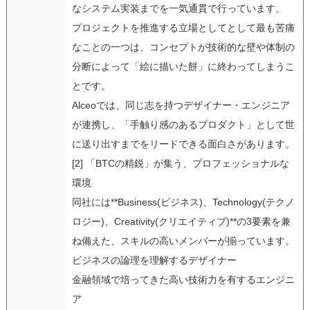
なシステム実装までを一気通貫で行っています。
プロジェクトを推進する立場としてとして最も苦痛
なことの一つは、コンセプトが技術的な壁や体制の
分断によって「絵に描いた餅」に終わってしまうこ
とです。
Alceoでは、同じ志を持つデザイナー・エンジニア
が連携し、「手触り感のあるプロダクト」として世
に送り出すまでをリードできる面白さがあります。
[2] 「BTCの精鋭」が集う、プロフェッショナルな
環境
同社には**Business(ビジネス)、Technology(テクノ
ロジー)、Creativity(クリエイティブ)**の3要素を兼
ね備えた、スキルの高いメンバーが揃っています。
ビジネスの論理を理解するデザイナー
金融領域で培ってきた高い技術力を有するエンジニ
ア