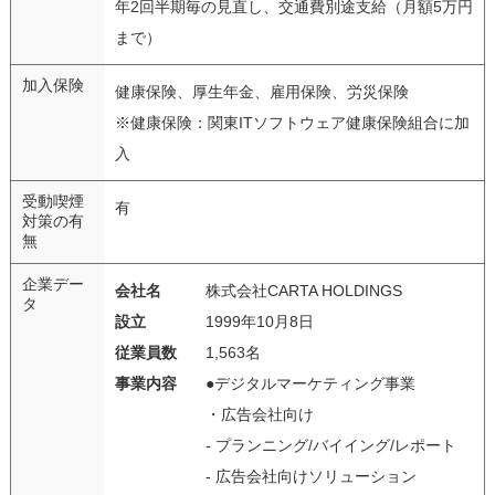
年2回半期毎の見直し、交通費別途支給（月額5万円
まで）
加入保険
健康保険、厚生年金、雇用保険、労災保険
※健康保険：関東ITソフトウェア健康保険組合に加
入
受動喫煙
有
対策の有
無
企業デー
会社名
株式会社CARTA HOLDINGS
タ
設立
1999年10月8日
従業員数
1,563名
事業内容
●デジタルマーケティング事業
・広告会社向け
- プランニング/バイイング/レポート
- 広告会社向けソリューション