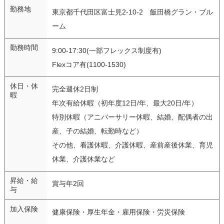
勤務地
東京都千代田区富士見2-10-2 飯田橋グラン・ブル
ーム
勤務時間
9:00-17:30(一部フレックス制度有)
Flexコア有(1100-1530)
休日・休
完全週休2日制
暇
年次有給休暇（初年度12日/年、最大20日/年）
特別休暇（アニバーサリー休暇、結婚、配偶者の出
産、子の結婚、転勤時など）
その他、看護休暇、介護休暇、産前産後休業、育児
休業、介護休業など
昇給・給
賞与年2回
与
加入保険
健康保険・厚生年金・雇用保険・労災保険