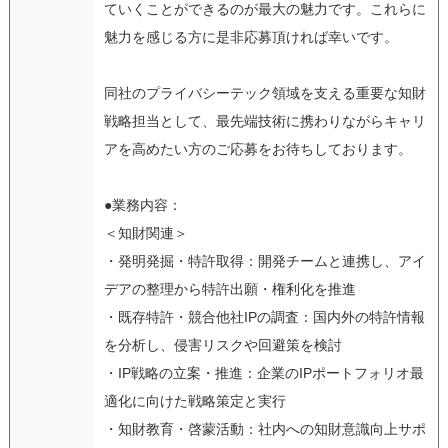
ていくことができるのが最大の魅力です。これらに
魅力を感じる方に是非応募頂ければ幸いです。
同社のプライバシーテック領域を支える重要な知財
戦略担当として、最先端技術に携わりながらキャリ
アを高めたい方のご応募をお待ちしております。
●業務内容：
＜知財関連＞
・発明発掘・特許取得：開発チームと連携し、アイ
デアの整理から特許出願・権利化を推進
・既存特許・競合他社IPの調査：国内外の特許情報
を分析し、侵害リスクや回避策を検討
・IP戦略の立案・推進：企業のIPポートフォリオ最
適化に向けた戦略策定と実行
・知財教育・啓蒙活動：社内への知財意識向上サポ