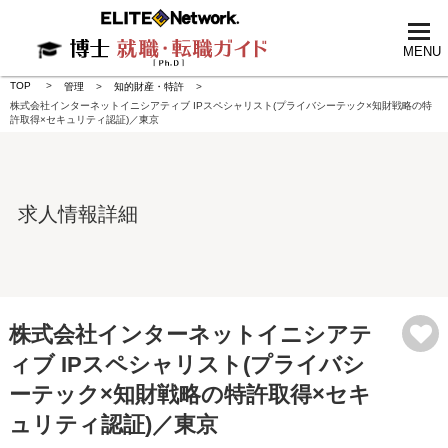
tog
nav
MENU
TOP
管理
知的財産・特許
株式会社インターネットイニシアティブ IPスペシャリスト(プライバシーテック×知財戦略の特
許取得×セキュリティ認証)／東京
求人情報詳細
株式会社インターネットイニシアテ
ィブ IPスペシャリスト(プライバシ
ーテック×知財戦略の特許取得×セキ
ュリティ認証)／東京