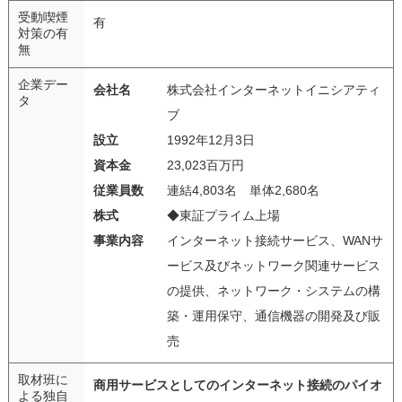
受動喫煙
有
対策の有
無
企業デー
会社名
株式会社インターネットイニシアティ
タ
ブ
設立
1992年12月3日
資本金
23,023百万円
従業員数
連結4,803名 単体2,680名
株式
◆東証プライム上場
事業内容
インターネット接続サービス、WANサ
ービス及びネットワーク関連サービス
の提供、ネットワーク・システムの構
築・運用保守、通信機器の開発及び販
売
取材班に
商用サービスとしてのインターネット接続のパイオ
よる独自