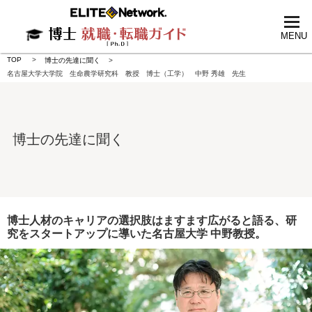
tog
nav
MENU
TOP
博士の先達に聞く
名古屋大学大学院 生命農学研究科 教授 博士（工学） 中野 秀雄 先生
博士の先達に聞く
博士人材のキャリアの選択肢はますます広がると語る、研
究をスタートアップに導いた名古屋大学 中野教授。