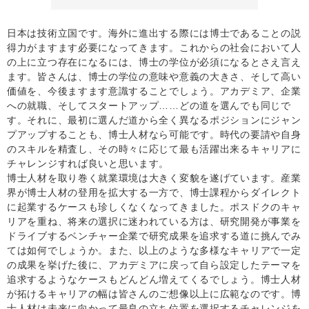
日本は技術立国です。海外に進出する際には博士であることの説
得力がますます必要になってきます。これからの社会において人
の上に立つ存在になるには、博士の学位が必須になるとさえ言え
ます。皆さんは、博士の学位の意味や意義の大きさ、そして高い
価値を、今後ますます意識することでしょう。アカデミア、企業
への就職、そしてスタートアップ……どの道を選んでも同じで
す。それに、最初に選んだ道から全く異なるポジションにジャン
プアップすることも、博士人材なら可能です。時代の要請や自身
のスキルを精査し、その時々に応じて最も活躍出来るキャリアに
チャレンジすれば良いと思います。
博士人材を取り巻く就業環境は大きく変貌を遂げています。産業
界が博士人材の登用を拡大する一方で、博士課程からダイレクト
に起業するケースも珍しくなくなってきました。ポスドクのキャ
リアを重ね、将来の選択に迷われている方は、研究開発が事業を
ドライブするベンチャー企業で研究成果を追求する道に挑んでみ
ては如何でしょうか。また、以上のような多様なキャリアで一定
の成果を挙げた後に、アカデミアに戻って自ら設定したテーマを
追求するようなケースもどんどん増えてくるでしょう。博士人材
が拓けるキャリアの幅は皆さんのご想像以上に広範なのです。博
士人材は未来に向かって最良の立ち位置を選択するチャレンジを