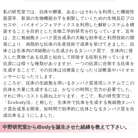
私の研究室では、抗体や酵素、あるいはそれらを利用した機能性
脂質等、新規の生物機能分子を創製していくための生物反応プロ
セスや、バイオインフォマティクスを利用した解析システムを構
築することを目的とした生物工学的研究を行なっています。近年
は、主に無細胞タンパク質合成系の大幅な効率化と利用技術の開
発により、画期的な抗体の生産技術で成果を挙げてきました。抗
体とは生体内のB細胞から生成されるタンパク質で、生体内に侵
入した異物である抗原と結合して排除する役割を持っています。
抗原には様々な種類がありますが、一つの抗原に合致する抗体を
生成することで、その抗体は治療薬となったり診断薬やバイオセ
ンサーになったりします。
ところが、従来の生細胞を用いるタンパク質発現システムでこの
抗体を大量に生成するには、かなりの時間と労力が必要でした。
それに伴いコストも跳ね上がります。そこで、私の研究室では
「Ecobody法」と称した、生体外で抗体を生成する無細胞タンパ
ク質合成系を開発。短時間で効率的に抗体となるタンパク質を合
成出来るようにしました。
中野研究室からiBodyを誕生させた経緯を教えて下さい。