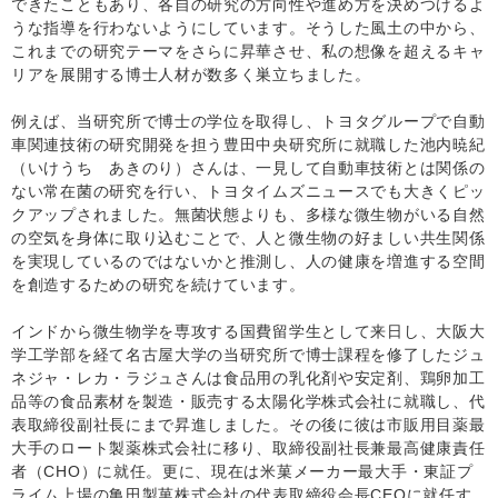
できたこともあり、各自の研究の方向性や進め方を決めつけるよ
うな指導を行わないようにしています。そうした風土の中から、
これまでの研究テーマをさらに昇華させ、私の想像を超えるキャ
リアを展開する博士人材が数多く巣立ちました。
例えば、当研究所で博士の学位を取得し、トヨタグループで自動
車関連技術の研究開発を担う豊田中央研究所に就職した池内暁紀
（いけうち あきのり）さんは、一見して自動車技術とは関係の
ない常在菌の研究を行い、トヨタイムズニュースでも大きくピッ
クアップされました。無菌状態よりも、多様な微生物がいる自然
の空気を身体に取り込むことで、人と微生物の好ましい共生関係
を実現しているのではないかと推測し、人の健康を増進する空間
を創造するための研究を続けています。
インドから微生物学を専攻する国費留学生として来日し、大阪大
学工学部を経て名古屋大学の当研究所で博士課程を修了したジュ
ネジャ・レカ・ラジュさんは食品用の乳化剤や安定剤、鶏卵加工
品等の食品素材を製造・販売する太陽化学株式会社に就職し、代
表取締役副社長にまで昇進しました。その後に彼は市販用目薬最
大手のロート製薬株式会社に移り、取締役副社長兼最高健康責任
者（CHO）に就任。更に、現在は米菓メーカー最大手・東証プ
ライム上場の亀田製菓株式会社の代表取締役会長CEOに就任す