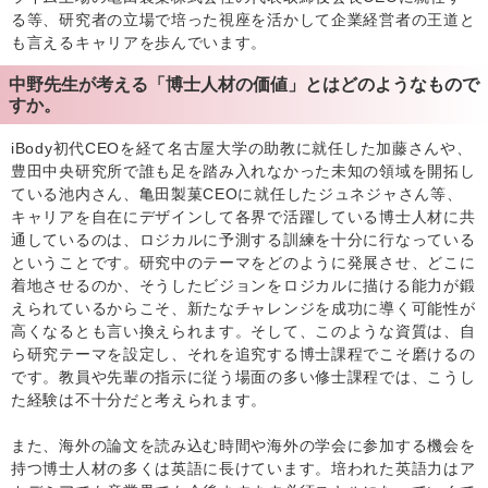
る等、研究者の立場で培った視座を活かして企業経営者の王道と
も言えるキャリアを歩んでいます。
中野先生が考える「博士人材の価値」とはどのようなもので
すか。
iBody初代CEOを経て名古屋大学の助教に就任した加藤さんや、
豊田中央研究所で誰も足を踏み入れなかった未知の領域を開拓し
ている池内さん、亀田製菓CEOに就任したジュネジャさん等、
キャリアを自在にデザインして各界で活躍している博士人材に共
通しているのは、ロジカルに予測する訓練を十分に行なっている
ということです。研究中のテーマをどのように発展させ、どこに
着地させるのか、そうしたビジョンをロジカルに描ける能力が鍛
えられているからこそ、新たなチャレンジを成功に導く可能性が
高くなるとも言い換えられます。そして、このような資質は、自
ら研究テーマを設定し、それを追究する博士課程でこそ磨けるの
です。教員や先輩の指示に従う場面の多い修士課程では、こうし
た経験は不十分だと考えられます。
また、海外の論文を読み込む時間や海外の学会に参加する機会を
持つ博士人材の多くは英語に長けています。培われた英語力はア