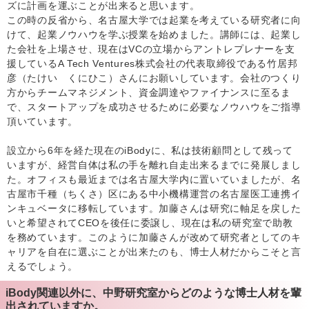
ズに計画を運ぶことが出来ると思います。
この時の反省から、名古屋大学では起業を考えている研究者に向
けて、起業ノウハウを学ぶ授業を始めました。講師には、起業し
た会社を上場させ、現在はVCの立場からアントレプレナーを支
援しているA Tech Ventures株式会社の代表取締役である竹居邦
彦（たけい くにひこ）さんにお願いしています。会社のつくり
方からチームマネジメント、資金調達やファイナンスに至るま
で、スタートアップを成功させるために必要なノウハウをご指導
頂いています。
設立から6年を経た現在のiBodyに、私は技術顧問として残って
いますが、経営自体は私の手を離れ自走出来るまでに発展しまし
た。オフィスも最近までは名古屋大学内に置いていましたが、名
古屋市千種（ちくさ）区にある中小機構運営の名古屋医工連携イ
ンキュベータに移転しています。加藤さんは研究に軸足を戻した
いと希望されてCEOを後任に委譲し、現在は私の研究室で助教
を務めています。このように加藤さんが改めて研究者としてのキ
ャリアを自在に選ぶことが出来たのも、博士人材だからこそと言
えるでしょう。
iBody関連以外に、中野研究室からどのような博士人材を輩
出されていますか。