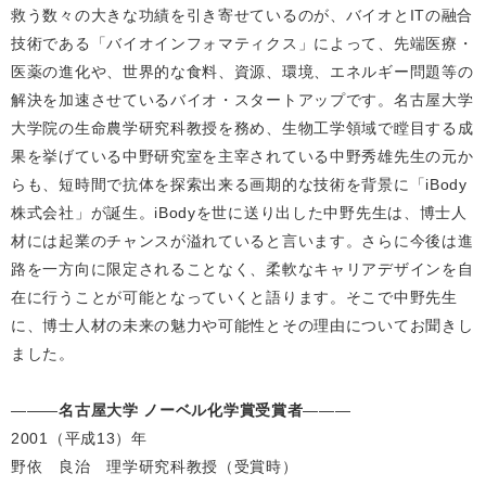
救う数々の大きな功績を引き寄せているのが、バイオとITの融合
技術である「バイオインフォマティクス」によって、先端医療・
医薬の進化や、世界的な食料、資源、環境、エネルギー問題等の
解決を加速させているバイオ・スタートアップです。名古屋大学
大学院の生命農学研究科教授を務め、生物工学領域で瞠目する成
果を挙げている中野研究室を主宰されている中野秀雄先生の元か
らも、短時間で抗体を探索出来る画期的な技術を背景に「iBody
株式会社」が誕生。iBodyを世に送り出した中野先生は、博士人
材には起業のチャンスが溢れていると言います。さらに今後は進
路を一方向に限定されることなく、柔軟なキャリアデザインを自
在に行うことが可能となっていくと語ります。そこで中野先生
に、博士人材の未来の魅力や可能性とその理由についてお聞きし
ました。
―――
名古屋大学 ノーベル化学賞受賞者
―――
2001（平成13）年
野依 良治 理学研究科教授（受賞時）