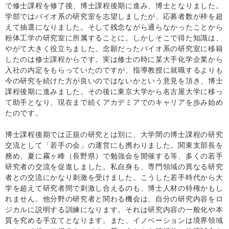
で修士課程を修了後、博士課程後期に進み、博士となりました。
学部ではバイオ系の研究室を志望しましたが、応募者数が枠を超
えて抽選になりました。そして残念ながら通らなかったことから
粉体工学の研究室に所属することに。しかしそこで得た知識は、
やがて大きく役立ちました。念願だったバイオ系の研究室に移籍
したのは修士課程からです。実は修士の時に某大手化学企業から
入社の内定をもらっていたのですが、指導教授に就職するよりも
今の研究を続けた方が良いのではないかという意見を頂き、博士
課程後期に進みました。その後に東京大学から名古屋大学に移っ
て助手となり、現在まで続くアカデミアでのキャリアを歩み始め
たのです。
博士課程後期では正規の研究とは別に、大学間の博士課程の研究
交流として「若手の会」の運営にも携わりました。関東支部長を
務め、夏に霧ヶ峰（長野県）で勉強会を開催する等、多くの若手
研究者の交流を促進しました。私自身も、専門領域の異なる研究
者との交流にかなり刺激を受けました。こうした若手時代から大
学を超えて研究者間で刺激し合えるのも、博士人材の特権かもし
れません。他分野の研究者と関わる機会は、自分の研究内容をロ
ジカルに説明する訓練になります。それは研究内容の一般化や本
質を究める手立てとなります。また、イノベーションは境界領域