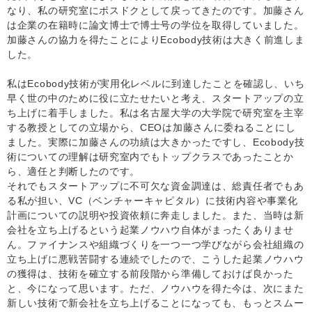
なり、私の研究室にポスドクとして戻ってきたのです。加藤さん
は企業の在籍時に論文博士で博士号の学位を取得していました。
加藤さんの協力を得たことによりEcobody技術は大きく前進しま
した。
私はEcobody技術が実用化レベルに到達したことを確認し、いち
早く世の中のために役に立たせたいと考え、スタートアップの立
ち上げに着手しました。私は名古屋大学の大学院で研究室を主宰
する教授としての立場から、CEOは加藤さんに委ねることにし
ました。実際に加藤さんの功績は大きかったですし、Ecobody技
術についての理解は研究室内でもトップクラスであったことか
ら、適任と判断したのです。
それでもスタートアップに不可欠な資金調達は、総責任者でもあ
る私が担い、VC（ベンチャーキャピタル）に技術内容や事業化
計画についての説明や投資依頼に奔走しました。また、当時は新
会社を立ち上げるという起業ノウハウ自体がまったくありませ
ん。ファイナンスや組織づくりを一つ一つ学びながら会社組織の
立ち上げに悪戦苦闘する連続でしたので、こうした起業ノウハウ
の獲得は、技術を確立する前段階から準備しておけば良かった
と、今になって思います。ただ、ノウハウを得た今は、次にまた
新しい技術で新会社を立ち上げることになっても、もっとスムー