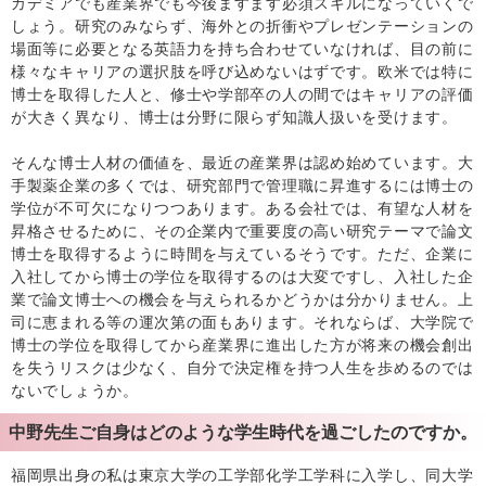
カデミアでも産業界でも今後ますます必須スキルになっていくで
しょう。研究のみならず、海外との折衝やプレゼンテーションの
場面等に必要となる英語力を持ち合わせていなければ、目の前に
様々なキャリアの選択肢を呼び込めないはずです。欧米では特に
博士を取得した人と、修士や学部卒の人の間ではキャリアの評価
が大きく異なり、博士は分野に限らず知識人扱いを受けます。
そんな博士人材の価値を、最近の産業界は認め始めています。大
手製薬企業の多くでは、研究部門で管理職に昇進するには博士の
学位が不可欠になりつつあります。ある会社では、有望な人材を
昇格させるために、その企業内で重要度の高い研究テーマで論文
博士を取得するように時間を与えているそうです。ただ、企業に
入社してから博士の学位を取得するのは大変ですし、入社した企
業で論文博士への機会を与えられるかどうかは分かりません。上
司に恵まれる等の運次第の面もあります。それならば、大学院で
博士の学位を取得してから産業界に進出した方が将来の機会創出
を失うリスクは少なく、自分で決定権を持つ人生を歩めるのでは
ないでしょうか。
中野先生ご自身はどのような学生時代を過ごしたのですか。
福岡県出身の私は東京大学の工学部化学工学科に入学し、同大学