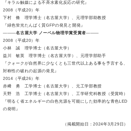
『キラル触媒による不斉水素化反応の研究』
2008（平成20）年
下村 脩 理学博士（名古屋大学）、元理学部助教授
『緑色蛍光たんぱく質GFPの発見と開発』
―――
名古屋大学 ノーベル物理学賞受賞者
―――
2008（平成20）年
小林 誠 理学博士（名古屋大学）
益川 敏英 理学博士（名古屋大学）、元理学部助手
『クォークが自然界に少なくとも三世代以上ある事を予言する、
対称性の破れの起源の発見』
2014（平成26）年
赤﨑 勇 工学博士（名古屋大学）、元工学部教授
天野 浩 工学博士（名古屋大学）、工学研究科教授（受賞時）
『明るく省エネルギーの白色光源を可能にした効率的な青色LED
の発明』
（掲載開始日：2024年3月29日）