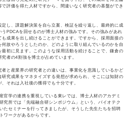
容で評価を得た人材ですから、間違いなく研究者の基盤ができ
設定し、課題解決策を自ら立案、検証を繰り返し、最終的に成
いうPDCAを回せるのが博士人材の強みです。その強みがあれ
ても成果を出し続けることができます。ですから、採用面接の
を何故やろうとしたのか、どのように取り組んでいるのかを自
を最初に見ます。このような採用活動を続けることで、鎌倉の
研究者の4割強を博士が占めています。
究者と産業界の研究者との違いは、事業化を意識しているかど
は研究成果をマネタイズする発想が求められ、そこには知財の
が、それは入社後の獲得でも十分です。
産官学の連携を重視している東レでは、博士人材のアカデミ
研究所では「先端融合研シンポジウム」という、バイオテク
いたセミナーを行ってきましたが、そうした先生たちを招聘
トワークがあるからです。