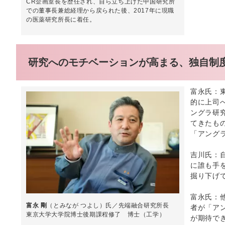
CR企画室長を歴任され、自ら立ち上げた中国研究所
での董事長兼総経理から戻られた後、2017年に現職
の医薬研究所長に着任。
研究へのモチベーションが高まる、独自制
富永氏：
的に上司
ングラ研
てきたも
「アング
吉川氏：
に誰も手
掘り下げ
富永氏：
富永 剛
（とみなが つよし）氏／先端融合研究所長
者が「ア
東京大学大学院博士後期課程修了 博士（工学）
が期待で