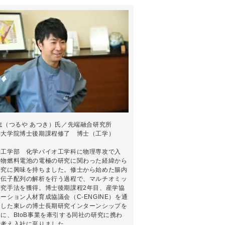
生
（つるや あつき）氏／先端融合研究所
学大学院博士後期課程修了 博士（工学）
学工学部 化学バイオ工学科に物理専攻で入
生物燃料電池の電極の研究に関わった経緯から
研究に興味を持ちました。修士から始めた腸内
遺伝子配列の解析を行う過程で、マルチオミッ
研究手法を獲得。博士後期課程2年目、産学協
ーション人材育成協議会（C-ENGINE）を通
加した東レの博士長期研究インターンシップを
に、BtoB事業を牽引する同社の研究に携わ
と考え入社に至りました。