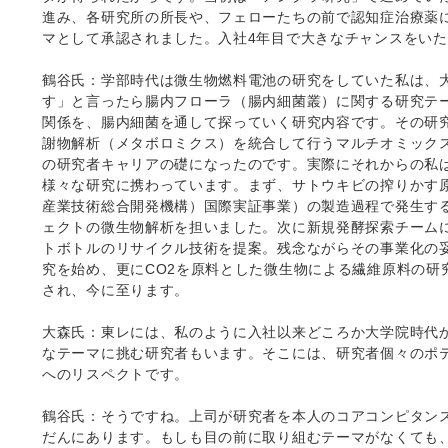
進み、各研究所の所長や、フェローたちの前で認知症治療薬
マとして承認されました。入社4年目で大きなチャンスをい
鶴谷氏：学部時代は微生物燃料電池の研究をしていた私は、
す」と言ったら腸内フローラ（腸内細菌叢）に関する研究テ
関係を、腸内細菌を通して探っていく研究内容です。その研究
謝物解析（メタボロミクス）を統合して行うマルチオミック
の研究者キャリアの礎になったのです。実際にそれからの私
様々な研究に携わっています。まず、サトウキビの搾りかす原
産業技術総合開発機構）国際実証事業）の製造過程で発生す
ェクトの微生物解析を担いました。次に新規発酵探索チーム
トボトルのリサイクル技術を提案。残念ながらその事業化の
究を始め、更にCO2を原料とした微生物による繊維原料の研
され、今に至ります。
大森氏：東レには、私のように入社以来どころか大学院時代
なテーマに挑む研究者もいます。そこには、研究者個々のポ
へのリスペクトです。
鶴谷氏：そうですね。上司が研究者を本人のコアコンピタン
だんにあります。もしも目の前に取り組むテーマがなくても