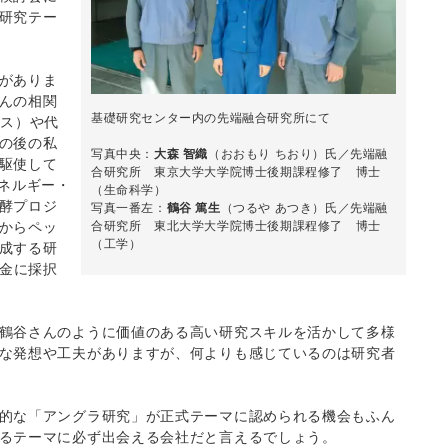
研究テー
がありま
んの相関
基礎研究センター内の先端融合研究所にて
クス）や代
の後の私
写真中央：
大森 智織
（おおもり ちおり）氏／先端融
駆使して
合研究所 東京大学大学院博士後期課程修了 博士
ネルギー・
（生命科学）
酵プロジ
写真一番左：
鶴谷 篤生
（つるや あつき）氏／先端融
合研究所 東北大学大学院博士後期課程修了 博士
からペッ
（工学）
成する研
基金に採択
鶴谷さんのように価値のある高い研究スキルを活かして多様
な発想や工夫がありますが、何よりも感じているのは研究者
的な「アングラ研究」が正式テーマに認められる機会もふん
るテーマに必ず出会える会社だと言えるでしょう。