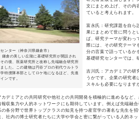
文にまとめ上げ、その内
ていると考えられます。
富永氏：研究課題を自ら
果にまとめて世に問うと
ば、研究テーマが変わっ
際には、その研究テーマ
究センター（神奈川県鎌倉市）
分の言葉で語っているか
年、鎌倉の美しい丘陵に基礎研究所が開設され
基礎研究センターでは、
。その後、医薬研究所と改称し先端融合研究所
しました。この建物は円谷プロの初代ウルトラ
吉川氏：アカデミアの研
科学特捜隊本部としてロケ地になるほど、先進
うかです。企業の研究者
ザインです。
スキルも必要になります
アカデミアとの共同研究や他社との共同開発を積極的に進めるなど、
情報収集力や人的ネットワークにも期待しています。例えば先端融合
系の各分野で世界トップクラスの知見を持つ産官学の著名な先生を招
は、社内の博士研究者たちに大学や学会と密に繋がっている人的ネッ