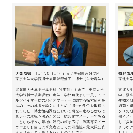
大森 智織
（おおもり ちおり）氏／先端融合研究所
鶴谷 篤
東京大学大学院博士後期課程修了 博士（生命科学）
東北大
北海道大学薬学部薬学科（6年制）を経て、東京大学
東北大
大学院博士後期課程に進学。学部時代より一貫してア
学。微
ルツハイマー病のバイオマーカーに関する探索研究を
生物の
進め、その成果を論文にまとめて博士の学位を取得さ
細菌の
れました。博士後期課程において研究を進める傍らで
クスの
東レへの就職を決めたのは、総合化学メーカーである
働イノベ
ことから様々な領域に研究の幅を広げ、製薬専業メー
して参
カーよりも自らの研究者としての可能性を最大限に膨
きっかけ
らませられると考えられたとのことです。
りたい