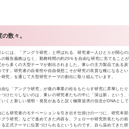
度の数々。
東レには、「アングラ研究」と呼ばれる、研究者一人ひとりが関心の
への報告義務はなく、勤務時間の約20％を自由な研究に充てること
究から多くの大型テーマが創出されました。東レの主力製品である炭
のです。研究者の自発性や自由発想こそが研究の良質な種になるとい
ラ研究」を通じて大型研究テーマの創出に取り組んでいます。
自由な「アングラ研究」が後の事業の柱をもたらす研究に昇華したり
をつけたりしないのは、東レの研究者たちの中に「深は新」という、
ていくと新しい発明・発見があると説く極限追求の信念がDNAとし
他にも研究者のモチベーションを引き出す仕掛けの一つに、研究本部
ングラ研究」などで進めてきた内容を、フェローや研究所長たちの前
きる正式テーマに位置づけられるというものです。自ら温めてきた研