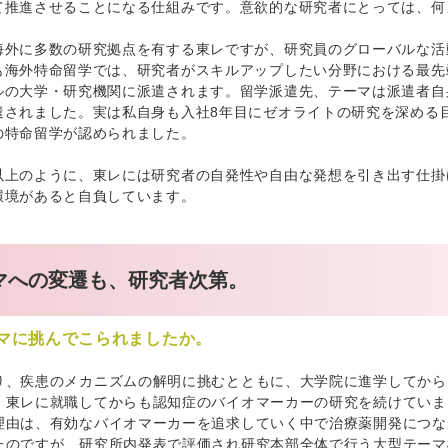
て推進させることになる仕組みです。意欲的な研究者にとっては、何
海外に多数の研究拠点を有する東レですが、研究員のグローバルな活
も海外特命留学では、研究者がスキルアップしたい分野における最先
の大学・研究機関に派遣されます。留学派遣先、テーマは派遣者自身で
遣されました。実は私自身も入社8年目にゼオライトの研究を深める
の特命留学が認められました。
以上のように、東レには研究者の自発性や自由な発想を引き出す仕掛
環境があると自負しています。
マへの変遷も、研究者次第。
マに挑んでこられましたか。
り、疾患のメカニズムの解明に挑むとともに、大学院に進学してから
。東レに就職してからも認知症のバイオマーカーの研究を続けていま
理由は、有効なバイオマーカーを追求していく中で治療薬開発につな
たのですが、研究所内発表で評価され研究本部全体で行う大型テーマ