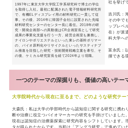
社を挙げ
1997年に東京大学大学院工学系研究科で博士の学位
を取得し入社。最初に配属された電子情報材料研究所
吉川氏：
で、有機ELディスプレイ用の材料研究に一貫して従
その中で
事。その後、2014年に韓国子会社に設置された先端
材料研究センターのセンター長に着任。2018年の研
ップレベル
究・開発企画部への異動後はCR企画室長として研究
在）が派
成果の事業化支援を行う一方、経営企画室も兼務し、
科大学へ
ナイロンやポリエステルといった東レの基幹ポリマー
の、バイオ原料化やリサイクルといったサスティナブ
富永氏：
ル推進を目指した研究・技術開発戦略立案を牽引、そ
揮できる
の後、ケミカル研究室長を経て2024年より現職。
一つのテーマの深掘りも、価値の高いテー
大学院時代から現在に至るまで、どのような研究テー
大森氏：私は大学の学部時代から認知症に関する研究に携わ
断や治療に役立つバイオマーカーの研究を手掛けていました
現在は認知症の治療薬探索に研究内容をシフトしています。
タが得られたからです。当初は「アングラ研究」で進めてい