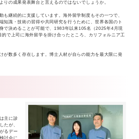
よりの成果発表舞台と言えるのではないでしょうか。
動も継続的に支援しています。海外留学制度もその一つで、
端知識・技術の習得や共同研究を行うために、世界各国のト
決めることが可能で、1983年以来105名（2025年4月現
目的で上司に海外留学を掛け合ったところ、カリフォルニア工
けが数多く存在します。博士人材が自らの能力を最大限に発
は主に診
したが、
がるデー
検討会に