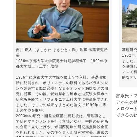
吉川 正人
（よしかわ まさひと）氏／理事 医薬研究所
基礎研
長
1962
1986年京都大学大学院博士前期課程修了 1999年京
ました
都大学博士（工学）取得
を併設
マンで
1986年に京都大学大学院を修士卒で入社。基礎研究
的なデ
所に配属され、ポリエステルの原料であるパラキシレ
ンを製造する際に必要となるゼオライト触媒などの研
究に従事。その後、愛知県名古屋市と滋賀県大津市の
富永氏：
研究所を経てカリフォルニア工科大学に特命留学され
アからの
ました。そこでの成果をまとめた論文で1999年に博
ノロジー
士の学位を取得。
できるの
2003年の研究・開発企画部に異動後は、管理職とし
て研究マネジメントを行う立場となり、中国の研究所
の企画・立ち上げや、米国西海岸の研究拠点開設企画
を担われました。その後ケミカル研究室室長、東京の