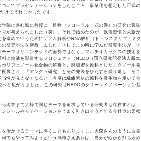
についてプレゼンテーションをしたところ、事業化を想定した正式の
ただけてうれしかったです。
大学院に進む際に教授に「植物（フローラル：花の香）の研究に興味
ーマが与えられました（笑）。それで始めたのが、飲酒習慣と大腸が
を進めていくためにゲノム解析やRNA解析（トランスクリプトミ
スの研究手法を習得しました。そしてこの時に学んだ研究手法が、そ
はテーマオリエンテッドの姿勢ではなく、マルチオミックスの技術を
料に糖液を製造するプロジェクト（NEDO（国立研究開発法人新エ
るポリフェノール化合物の解析と、廃糖蜜を原料としたエタノール発
に配属され、「アングラ研究」とその発表をひたすら繰り返し、そこ
妥当性が見えなくなると、今度は繊維素材の原料を微生物を用いて合
究へと広がりました。この研究はNEDOのグリーンイノベーション
から現在まで大枠で同じテーマを追求している研究者も存在すれば、
テンシャルやモチベーションをうまく引き出そうとする会社側の柔軟
スを活かせるテーマに導くこともありますし、大森さんのように自発
、何でもやってみようという気概さえあれば、自分が心から打ち込め