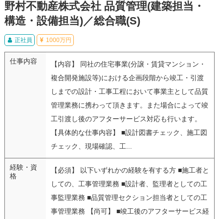
野村不動産株式会社 品質管理(建築担当・
構造・設備担当)／総合職(S)
正社員
1000万円
仕事内容
【内容】 同社の住宅事業(分譲・賃貸マンション・
複合開発施設等)における企画段階から竣工・引渡
しまでの設計・工事工程において事業主として品質
管理業務に携わって頂きます。また場合によって竣
工引渡し後のアフターサービス対応も行います。
【具体的な仕事内容】 ■設計図書チェック、施工図
チェック、現場確認、工...
経験・資
【必須】 以下いずれかの経験を有する方 ■施工者と
格
しての、工事管理業務 ■設計者、監理者としての工
事監理業務 ■品質管理セクション担当者としての工
事管理業務 【尚可】 ■竣工後のアフターサービス経