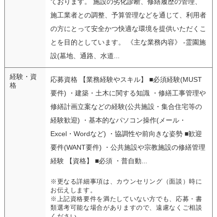
ております。 施設の劣化診断、修繕履歴の管理、
施工業者との調整、予算管理などを通じて、利用者
の方にとって安全かつ快適な環境を提供いただくこ
とを目的としています。 《主な業務内容》 -霊園施
設(墓地、通路、水道...
経験・資
応募資格 【業務経験やスキル】 ■必須経験(MUST
格
要件) ・建築・土木に関する知識 ・修繕工事管理や
修繕計画立案などの経験(公共施設・集合住宅等の
経験歓迎) ・基本的なパソコン操作(メール・
Excel・Wordなど) ・協調性や前向きな姿勢 ■歓迎
要件(WANT要件) ・公共施設や宗教施設の修繕管理
経験 【資格】 ■必須 ・普自動...
※更なる詳細事項は、カウンセリング（面談）時に
お伝えします。
※上記資格要件を満たしていない方でも、応募・書
類選考可能な場合がありますので、遠慮なくご相談
ください。