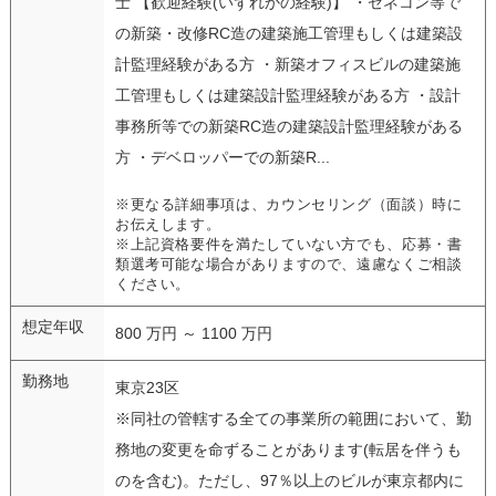
士 【歓迎経験(いずれかの経験)】 ・ゼネコン等で
の新築・改修RC造の建築施工管理もしくは建築設
計監理経験がある方 ・新築オフィスビルの建築施
工管理もしくは建築設計監理経験がある方 ・設計
事務所等での新築RC造の建築設計監理経験がある
方 ・デベロッパーでの新築R...
※更なる詳細事項は、カウンセリング（面談）時に
お伝えします。
※上記資格要件を満たしていない方でも、応募・書
類選考可能な場合がありますので、遠慮なくご相談
ください。
想定年収
800 万円 ～ 1100 万円
勤務地
東京23区
※同社の管轄する全ての事業所の範囲において、勤
務地の変更を命ずることがあります(転居を伴うも
のを含む)。ただし、97％以上のビルが東京都内に