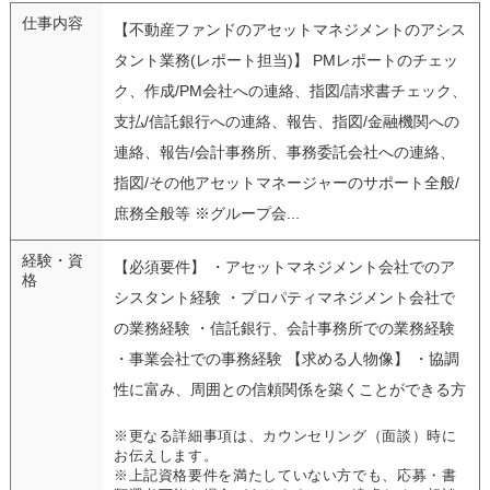
仕事内容
【不動産ファンドのアセットマネジメントのアシス
タント業務(レポート担当)】 PMレポートのチェッ
ク、作成/PM会社への連絡、指図/請求書チェック、
支払/信託銀行への連絡、報告、指図/金融機関への
連絡、報告/会計事務所、事務委託会社への連絡、
指図/その他アセットマネージャーのサポート全般/
庶務全般等 ※グループ会...
経験・資
【必須要件】 ・アセットマネジメント会社でのア
格
シスタント経験 ・プロパティマネジメント会社で
の業務経験 ・信託銀行、会計事務所での業務経験
・事業会社での事務経験 【求める人物像】 ・協調
性に富み、周囲との信頼関係を築くことができる方
※更なる詳細事項は、カウンセリング（面談）時に
お伝えします。
※上記資格要件を満たしていない方でも、応募・書