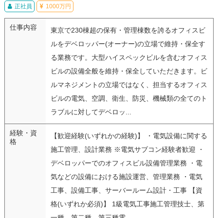
正社員
1000万円
仕事内容
東京で230棟超の保有・管理棟数を誇るオフィスビ
ルをデベロッパー(オーナー)の立場で維持・保全す
る業務です。大型ハイスペックビルを含むオフィス
ビルの設備全般を維持・保全していただきます。ビ
ルマネジメントの立場ではなく、担当するオフィス
ビルの電気、空調、衛生、防災、機械類の全てのト
ラブルに対してデベロッ...
経験・資
【歓迎経験(いずれかの経験)】 ・電気設備に関する
格
施工管理、設計業務 ※電気サブコン経験者歓迎 ・
デベロッパーでのオフィスビル設備管理業務 ・電
気などの設備における施設運営、管理業務 ・電気
工事、設備工事、サーバールーム設計・工事 【資
格(いずれか必須)】 1級電気工事施工管理技士、第
一種、第二種、第三種電...