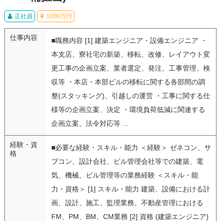
正社員
1000万円
仕事内容
■職務内容 [1] 建築エンジニア・設備エンジニア ・
本支店、寮社宅の新築、移転、改修、レイアウト変
更工事の企画立案、業者選定、発注、工事管理、検
収等 ・本店・本部ビルの移転に関する各部間の調
整(スタッキング)、引越しの運営 ・工事に関する仕
様等の企画立案、決定 ・環境負荷低減に関連する
企画立案、法令対応等 ...
経験・資
■必要な経験・スキル・能力 ＜経験＞ ゼネコン、サ
格
ブコン、設計会社、ビル管理会社等での建築、電
気、機械、ビル管理等の業務経験 ＜スキル・能
力・資格＞ [1] スキル・能力 建築、設備における計
画、設計、施工、監理業務。不動産管理における
FM、PM、BM、CM業務 [2] 資格 (建築エンジニア)