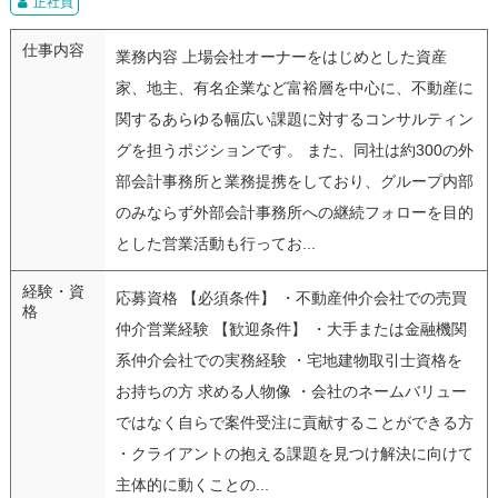
正社員
仕事内容
業務内容 上場会社オーナーをはじめとした資産
家、地主、有名企業など富裕層を中心に、不動産に
関するあらゆる幅広い課題に対するコンサルティン
グを担うポジションです。 また、同社は約300の外
部会計事務所と業務提携をしており、グループ内部
のみならず外部会計事務所への継続フォローを目的
とした営業活動も行ってお...
経験・資
応募資格 【必須条件】 ・不動産仲介会社での売買
格
仲介営業経験 【歓迎条件】 ・大手または金融機関
系仲介会社での実務経験 ・宅地建物取引士資格を
お持ちの方 求める人物像 ・会社のネームバリュー
ではなく自らで案件受注に貢献することができる方
・クライアントの抱える課題を見つけ解決に向けて
主体的に動くことの...