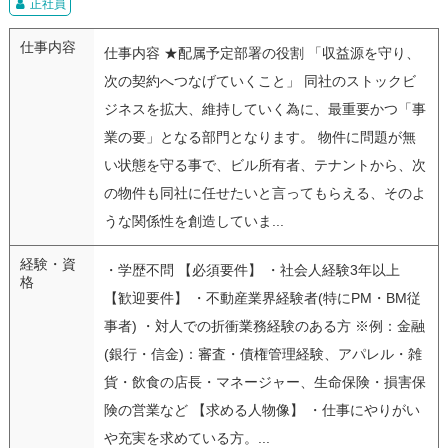
正社員
仕事内容
仕事内容 ★配属予定部署の役割 「収益源を守り、
次の契約へつなげていくこと」 同社のストックビ
ジネスを拡大、維持していく為に、最重要かつ「事
業の要」となる部門となります。 物件に問題が無
い状態を守る事で、ビル所有者、テナントから、次
の物件も同社に任せたいと言ってもらえる、そのよ
うな関係性を創造していま...
経験・資
・学歴不問 【必須要件】 ・社会人経験3年以上
格
【歓迎要件】 ・不動産業界経験者(特にPM・BM従
事者) ・対人での折衝業務経験のある方 ※例：金融
(銀行・信金)：審査・債権管理経験、アパレル・雑
貨・飲食の店長・マネージャー、生命保険・損害保
険の営業など 【求める人物像】 ・仕事にやりがい
や充実を求めている方。...