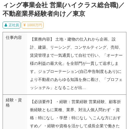
ィング事業会社 営業(ハイクラス総合職)／
不動産業界経験者向け／東京
正社員
1000万円
仕事内容
【業務内容】 土地・建物の仕入れから企画、設
計、建築、リーシング、コンサルティング、売却、
賃貸管理まで一気通貫して自社で行い、「オーナー
様の利益の最大化」を全部門が一貫して追求しま
す。ジョブローテーション(自己申告制度もあり)に
より不動産のあらゆる知識を身に着け、「プロフェ
ッショナル」となることが出...
経験・資
【必須要件】 ・経験：営業経験 営業経験、顧客折
格
衝経験ともに業種、業界、対法人個人問わず ・資
格：特になし ・学歴：特になし ＼こんな方におす
すめ／ ・経験や資格を活かして成長企業で働きた