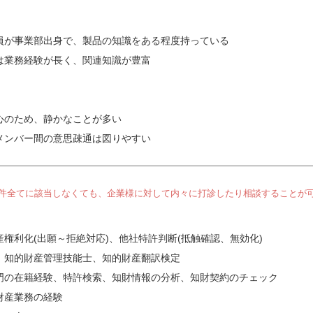
員が事業部出身で、製品の知識をある程度持っている
は業務経験が長く、関連知識が豊富
心のため、静かなことが多い
メンバー間の意思疎通は図りやすい
件全てに該当しなくても、企業様に対して内々に打診したり相談することが
権利化(出願～拒絶対応)、他社特許判断(抵触確認、無効化)
、知的財産管理技能士、知的財産翻訳検定
門の在籍経験、特許検索、知財情報の分析、知財契約のチェック
財産業務の経験