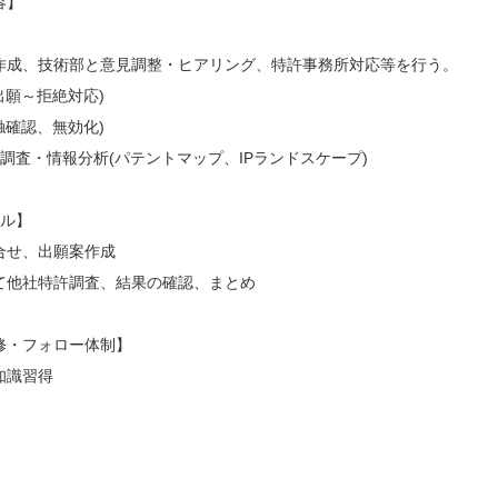
容】
作成、技術部と意見調整・ヒアリング、特許事務所対応等を行う。
出願～拒絶対応)
触確認、無効化)
調査・情報分析(パテントマップ、IPランドスケープ)
ール】
合せ、出願案作成
て他社特許調査、結果の確認、まとめ
修・フォロー体制】
知識習得