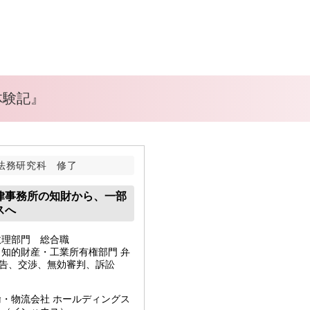
体験記』
法務研究科 修了
律事務所の知財から、一部
スへ
数理部門 総合職
・知的財産・工業所有権部門 弁
警告、交渉、無効審判、訴訟
輸・物流会社 ホールディングス