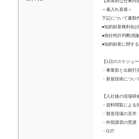
【具体的な仕事内
＜雇入れ直後＞
下記について書類
●知的財産権利化(
●他社特許判断(抵
●知的財産に関する
【1日のスケジュ
・事業部と出願打
・新規技術につい
【入社後の現場研
・資料閲覧による
・製造現場の見学
・外部講習の受講
・OJT