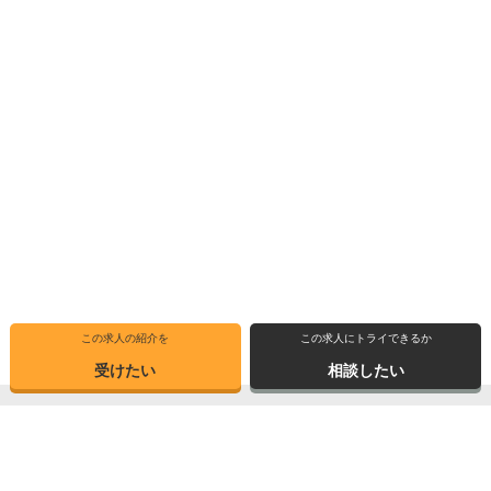
この求人の紹介を
この求人にトライできるか
受けたい
相談したい
トップ
選ばれる理由
転職体験記
求人ブックマーク
求人情報検索
転職支援サービス