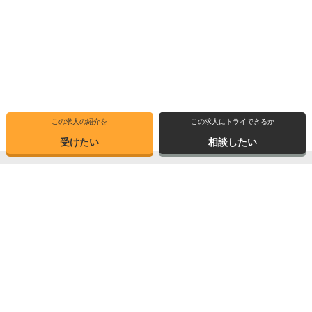
この求人の紹介を
この求人にトライできるか
受けたい
相談したい
トップ
選ばれる理由
転職体験記
求人ブックマーク
求人情報検索
転職支援サービス
博士の先達に聞く
サイトマップ
産業界で活躍する博士インタビュー
お問い合わせ
TOPICS
個人情報保護方針
データが語る博士・ポスドク
運営会社
3つの弱点を補う