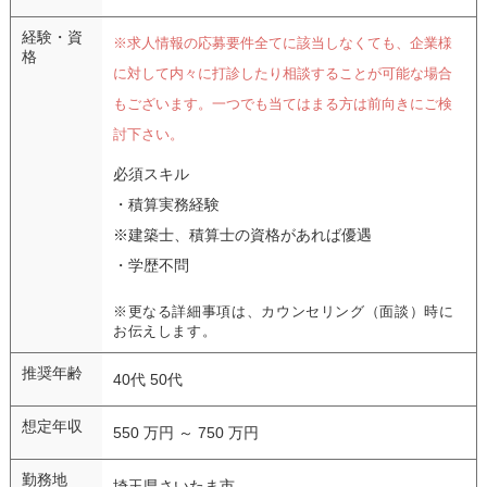
経験・資
※求人情報の応募要件全てに該当しなくても、企業様
格
に対して内々に打診したり相談することが可能な場合
もございます。一つでも当てはまる方は前向きにご検
討下さい。
必須スキル
・積算実務経験
※建築士、積算士の資格があれば優遇
・学歴不問
※更なる詳細事項は、カウンセリング（面談）時に
お伝えします。
推奨年齢
40代 50代
想定年収
550 万円 ～ 750 万円
勤務地
埼玉県さいたま市