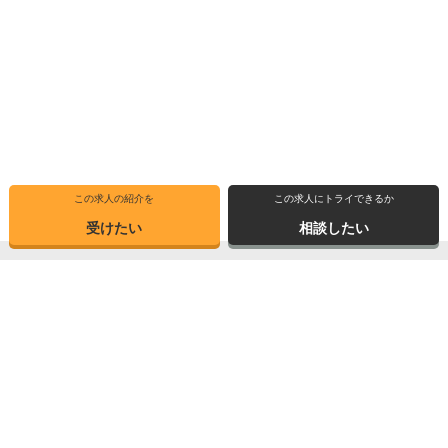
この求人の紹介を
この求人にトライできるか
受けたい
相談したい
トップ
選ばれる理由
転職体験記
求人ブックマーク
求人情報検索
転職支援サービス
博士の先達に聞く
サイトマップ
産業界で活躍する博士インタビュー
お問い合わせ
TOPICS
個人情報保護方針
データが語る博士・ポスドク
運営会社