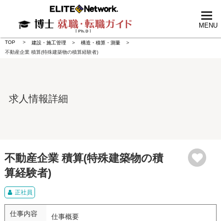
tog
nav
MENU
TOP
建設・施工管理
構造・積算・測量
不動産企業 積算(特殊建築物の積算経験者)
求人情報詳細
不動産企業 積算(特殊建築物の積
算経験者)
正社員
仕事内容
仕事概要