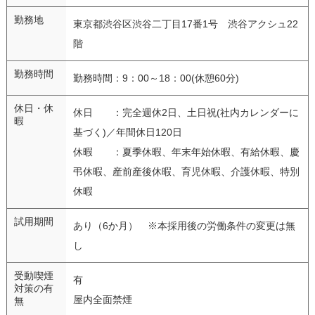
勤務地
東京都渋谷区渋谷二丁目17番1号 渋谷アクシュ22
階
勤務時間
勤務時間：9：00～18：00(休憩60分)
休日・休
休日 ：完全週休2日、土日祝(社内カレンダーに
暇
基づく)／年間休日120日
休暇 ：夏季休暇、年末年始休暇、有給休暇、慶
弔休暇、産前産後休暇、育児休暇、介護休暇、特別
休暇
試用期間
あり（6か月） ※本採用後の労働条件の変更は無
し
受動喫煙
有
対策の有
屋内全面禁煙
無