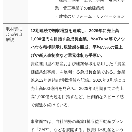
業・管工事業その他建築業
・建物のリフォーム・リノベーション
取材班に
12期連続で増収増益を達成し、2029年に売上高
よる独自
1,000億円を目指す急成長企業。YouTube等でノウ
解説
ハウを積極開示し親近感を醸成。平均7.3%の賃上
げや新人事制度など還元体制も手厚い。
資産運用型不動産および建築領域を活用した「資産
価値共創事業」を展開する急成長企業である。創業
以来12年連続の増収増益を記録。2026年8月期には
売上高500億円を見込み、2029年8月期までに売上
高1,000億円超を目指すなど、圧倒的なスピード感
で躍進を続けている。
事業面では、自社開発の新築1棟収益不動産ブラン
ド「ZAPT」などを展開する。投資用不動産という