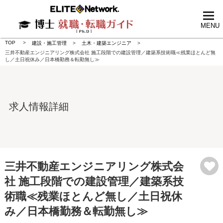
tog
nav
MENU
TOP
建設・施工管理
土木・建築エンジニア
三井不動産エンジニアリング株式会社 施工段階での建設管理／建築系技術職≪残業ほとんど無
し／土日祝休み／日本橋勤務＆転勤無し≫
求人情報詳細
三井不動産エンジニアリング株式会
社 施工段階での建設管理／建築系技
術職≪残業ほとんど無し／土日祝休
み／日本橋勤務＆転勤無し≫