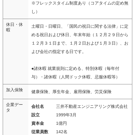
※フレックスタイム制度あり（コアタイムの定め無
し）
休日・休
土曜日・日曜日、「国民の祝日に関する法律」に定
暇
める祝日および休日、年末年始（１２月２９日から
１２月３１日まで、１月２日および１月３日）、お
よび会社の指定する日です。
●諸休暇 就業規則に定める、特別休暇（毎年付
与）・諸休暇（人間ドック休暇、忌服休暇等）
加入保険
健康保険、厚生年金、雇用保険、労災保険
企業デー
会社名
三井不動産エンジニアリング株式会社
タ
設立
1999年3月
資本金
1億円
従業員数
142名