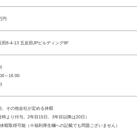
 万円
8-4-13 五反田JPビルディング9F
制
0～16:00
分
始、その他会社が定める休暇
時より付与。2年目15日、3年目以降は20日）
給休暇取得可能（※福利厚生欄への記載でも問題ございません）