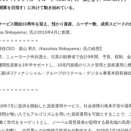
の開業を目指す）に向けて動き始めている。
日にサービス開始10周年を迎え、預かり資産、ユーザー数、成長スピード
sa Shibayama）氏が2015年4月に創業。
＝＝＝＝＝＝＝＝＝＝
EO 柴山 和久（Kazuhisa Shibayama）氏の経歴】
業。ニューヨーク州弁護士。日英の財務省で合計9年間、予算、税制、
関投資家を1年半サポートし、10兆円規模のリスク管理と資産運用に携
、三菱UFJフィナンシャル・グループのリテール・デジタル事業本部長補
＝＝＝＝＝＝＝＝＝＝
iは、2016年7月に提供を開始した資産運用サービス。社会保障の将来不
時間が無い人でもアルゴリズムを用いた資産運用を可能とすることで、
代の働く世代をターゲットとし、ノーベル賞受賞者が提唱する最先端の高
ら判断し、全世界への分散積立投資を自動化する。2025年7月18日時点