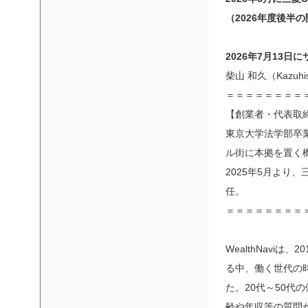
（2026年度後半
2026年7月13
柴山 和久（Kazuhi
＝＝＝＝＝＝＝＝
【創業者・代表取締役C
東京大学法学部卒
ル街に本拠を置く機
2025年5月より
任。
＝＝＝＝＝＝＝＝
WealthNav
る中、働く世代の
た。20代～50
齢や年収等の質問か