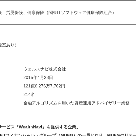
険、労災保険、健康保険（関東ITソフトウェア健康保険組合）
煙室あり）
ウェルスナビ株式会社
2015年4月28日
121億6,276万7,762円
214名
金融アルゴリズムを用いた資産運用アドバイザリー業務
ビス『WealthNavi』を提供する企業。
菱UFJフィナンシャル・グループ（MUFG）の一員となり、MUFGの