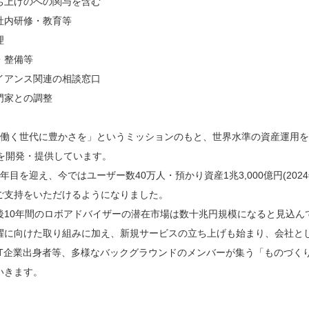
ち上げのへの関与を含む
社内研修・教育等
理
・整備等
イアンス関連の相談窓口
門家との調整
「働く世代に豊かさを」というミッションのもと、世界水準の資産運用
vi』を開発・提供しています。
年目を迎え、今ではユーザー数40万人・預かり資産1兆3,000億円(202
ご支持をいただけるようになりました。
後10年間のロボアドバイザーの潜在市場は数十兆円規模になると見込ん
躍に向けた取り組みに加え、新規サービスの立ち上げも始まり、会社と
IT企業出身者等、多様なバックグラウンドのメンバーが集う「ものづく
いきます。