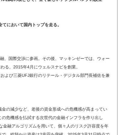
の全てにおいて国内トップを走る。
金融、国際交渉に参画。その後、マッキンゼーでは、ウォー
わる。2015年4月にウェルスナビを創業。
佐および三菱UFJ銀行のリテール・デジタル部門長補佐を兼
安や退職金の減少など、老後の資金形成への危機感が高まってい
この危機感を払拭する次世代の金融インフラを作り出し
度な金融アルゴリズムを用いて、個々人のリスク許容度を年
で、総預かり資産は2兆円を突破。2025年3月31日時点で