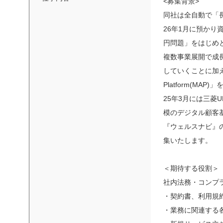
<募集背景>
同社は全自動で「
26年1月に預かり
円問題」をはじめ
複数事業展開で成
していくことに加え
Platform(MA
25年3月には三菱
模のデジタル顧客
『ウェルスナビ』
集いたします。
＜期待する役割＞
社内法務・コンプ
・契約書、利用規
・業務に関連する