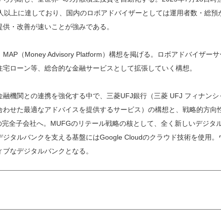
万人以上に達しており、国内のロボアドバイザーとしては運用者数・総預か
提供・改善が速いことが強みである。
AP（Money Advisory Platform）構想を掲げる。ロボアド
住宅ローン等、総合的な金融サービスとして拡張していく構想。
融機関との連携を強化する中で、三菱UFJ銀行（三菱 UFJ フィナ
合わせた最適なアドバイスを提供するサービス）の構想と、戦略的方向性
の完全子会社へ。MUFGのリテール戦略の核として、全く新しいデジタ
ジタルバンクを支える基盤にはGoogle Cloudのクラウド技術を使
ィブなデジタルバンクとなる。