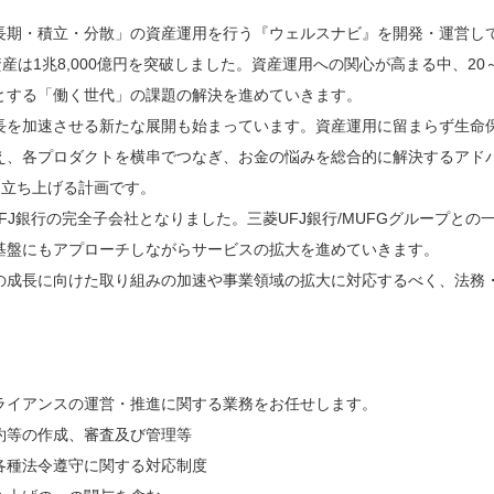
長期・積立・分散」の資産運用を行う『ウェルスナビ』を開発・運営して
資産は1兆8,000億円を突破しました。資産運用への関心が高まる中、20
とする「働く世代」の課題の解決を進めていきます。
長を加速させる新たな展開も始まっています。資産運用に留まらず生命
、各プロダクトを横串でつなぎ、お金の悩みを総合的に解決するアドバイザリー
P)」を立ち上げる計画です。
UFJ銀行の完全子会社となりました。三菱UFJ銀行/MUFGグループとの
基盤にもアプローチしながらサービスの拡大を進めていきます。
の成長に向けた取り組みの加速や事業領域の拡大に対応するべく、法務
ライアンスの運営・推進に関する業務をお任せします。
約等の作成、審査及び管理等
各種法令遵守に関する対応制度