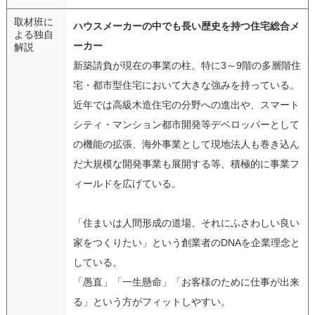
取材班に
ハウスメーカーの中でも長い歴史を持つ住宅総合メ
よる独自
ーカー
解説
新築請負が現在の事業の柱。特に3～9階の多層階住
宅・都市型住宅において大きな強みを持っている。
近年では高級木造住宅の分野への進出や、スマート
シティ・マンション都市開発等デベロッパーとして
の機能の拡張、海外事業として現地法人も巻き込ん
だ大規模な開発事業も展開する等、積極的に事業フ
ィールドを広げている。
「住まいは人間形成の道場、それにふさわしい良い
家をつくりたい」という創業者のDNAを企業理念と
している。
「愚直」「一生懸命」「お客様のために仕事が出来
る」という方がフィットしやすい。