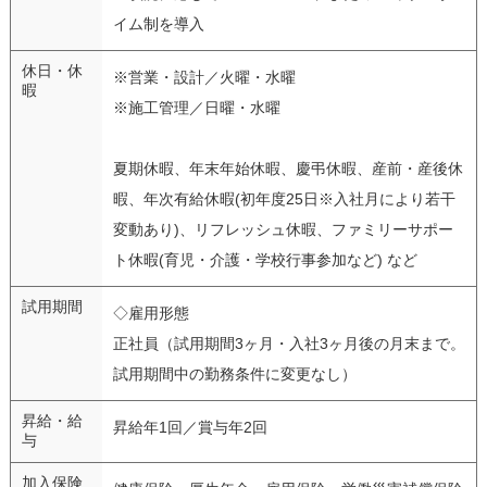
イム制を導入
休日・休
※営業・設計／火曜・水曜
暇
※施工管理／日曜・水曜
夏期休暇、年末年始休暇、慶弔休暇、産前・産後休
暇、年次有給休暇(初年度25日※入社月により若干
変動あり)、リフレッシュ休暇、ファミリーサポー
ト休暇(育児・介護・学校行事参加など) など
試用期間
◇雇用形態
正社員（試用期間3ヶ月・入社3ヶ月後の月末まで。
試用期間中の勤務条件に変更なし）
昇給・給
昇給年1回／賞与年2回
与
加入保険