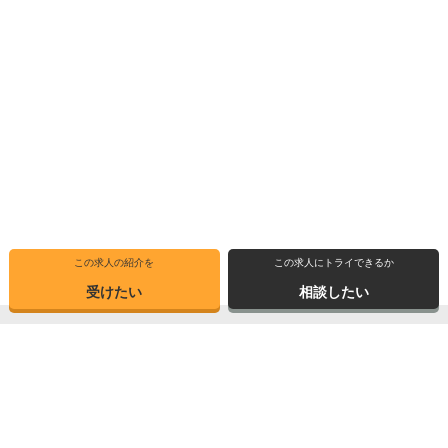
この求人の紹介を
この求人にトライできるか
受けたい
相談したい
トップ
選ばれる理由
転職体験記
求人ブックマーク
求人情報検索
転職支援サービス
博士の先達に聞く
サイトマップ