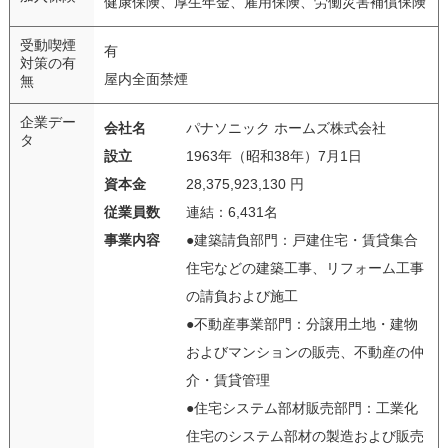
健康保険、厚生年金、雇用保険、労働災害補償保険
受動喫煙
有
対策の有
屋内全面禁煙
無
企業デー
会社名
パナソニック ホームズ株式会社
タ
設立
1963年（昭和38年）7月1日
資本金
28,375,923,130 円
従業員数
連結：6,431名
事業内容
●建築請負部門：戸建住宅・賃貸集合
住宅などの建築工事、リフォーム工事
の請負および施工
●不動産事業部門：分譲用土地・建物
およびマンションの販売、不動産の仲
介・賃貸管理
●住宅システム部材販売部門：工業化
住宅のシステム部材の製造および販売