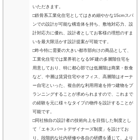
いただきます。
□鉄骨系工業化住宅としてはきめ細やかな15cmスパ
ンでの設計が可能な構造体を持ち、敷地対応力、設
計対応力に優れ、設計者としてお客様の理想のすま
いを最大限活かす設計提案が可能です。
□昨今特に需要の大きい都市部向けの商品として、
工業化住宅では業界初となる9F建の多層階住宅を
用意しており、特に都心部では低層階は商業・飲食
など、中層は賃貸住宅やオフィス、高層階はオーナ
ー自宅といった、複合的な利用用途を持つ建物をプ
ランニングすることが求められますので、これまで
の経験を元に様々なタイプの物件を設計することが
可能です。
□同社独自の設計者の技術向上を目指した制度とし
て「エキスパートデザイナーズ制度」を設けてお
り、段階的な社内研修や各自の研鑽を通じて、より