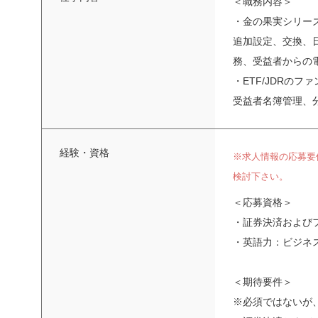
＜職務内容＞
・金の果実シリーズ
追加設定、交換、日
務、受益者からの
・ETF/JDRのフ
受益者名簿管理、分
経験・資格
※求人情報の応募要
検討下さい。
＜応募資格＞
・証券決済および
・英語力：ビジネ
＜期待要件＞
※必須ではないが