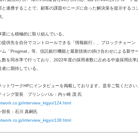
部と連携することで、顧客の課題やニーズに合った解決策を提示するコ
供。
事業にも積極的に取り組んでいる。
の提供先を自分でコントロールできる「情報銀行」、ブロックチェーン
ム「Progmat」等、信託銀行機能と最新技術の掛け合わせによる新
人数を同水準で行っており、2022年度の採用者数に占める中途採用比率
社者に期待している。
ネットワークHPにインタビューを掲載しております。是非ご覧ください
ティング室長 プリンシパル：内ヶ崎 茂 氏
etwork.co.jp/interview_kigyo/124.html
ン部長：石川 真嗣氏
etwork.co.jp/interview_kigyo/138.html