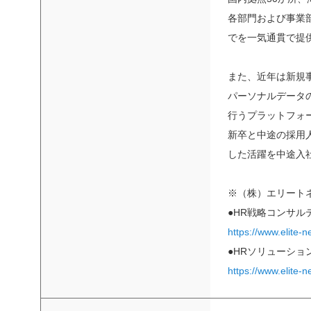
各部門および事業
でを一気通貫で提
また、近年は新規
パーソナルデータ
行うプラットフォー
新卒と中途の採用
した活躍を中途入
※（株）エリート
●HR戦略コンサル
https://www.elite-n
●HRソリューショ
https://www.elite-n