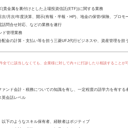
(貴金属を裏付けとした上場投資信託(ETF))に関する業務
次/月次/年度決算、開示(有報・半報・HP)、地金の保管/保険、プロ
電話問合せ対応、などの業務を遂行
ァンド管理業務
配金の計算・支払い等を担う三菱UFJ代行ビジネスや、資産管理を担う
件全てに該当しなくても、企業様に対して内々に打診したり相談することが
ファンド会計・税務についての知識を有し、一定程度の語学力を有する
ス英会話レベル
、以下のようなスキル保有者、経験者はポジティブ