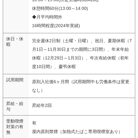
休憩時間60分(13:00～14:00)
◆月平均時間外
16時間程度(2024年実績)
休日・休
完全週休2日制（土曜・日曜）、祝日、夏期休暇（7
暇
月1日～11月30日までの期間に3日間）、年末年始
休暇（12月29日～1月3日）、年次有給休暇（初年
度10日間）、慶弔休暇
試用期間
原則入社後6ヶ月間（試用期間中も労働条件は変更
なし）
昇給・給
昇給年2回
与
受動喫煙
有
対策の有
屋内原則禁煙（加熱式たばこ専用喫煙室あり）
無