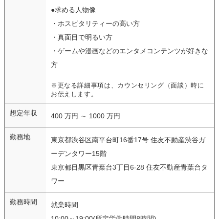
●求める人物像
・ホスピタリティーの高い方
・真面目で明るい方
・ゲームや漫画などのエンタメコンテンツが好きな
方
※更なる詳細事項は、カウンセリング（面談）時に
お伝えします。
想定年収
400 万円 ～ 1000 万円
勤務地
東京都渋谷区南平台町16番17号 住友不動産渋谷ガ
ーデンタワー15階
東京都目黒区青葉台3丁目6-28 住友不動産青葉台タ
ワー
勤務時間
就業時間
10:00～19:00(所定労働時間8時間)