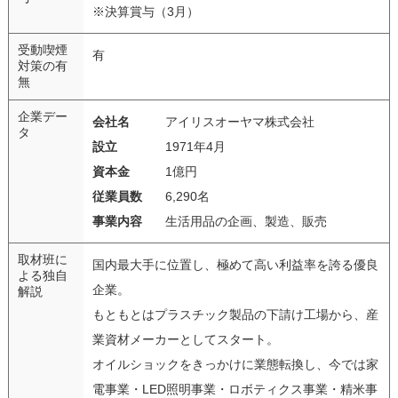
※決算賞与（3月）
受動喫煙
有
対策の有
無
企業デー
会社名
アイリスオーヤマ株式会社
タ
設立
1971年4月
資本金
1億円
従業員数
6,290名
事業内容
生活用品の企画、製造、販売
取材班に
国内最大手に位置し、極めて高い利益率を誇る優良
よる独自
企業。
解説
もともとはプラスチック製品の下請け工場から、産
業資材メーカーとしてスタート。
オイルショックをきっかけに業態転換し、今では家
電事業・LED照明事業・ロボティクス事業・精米事