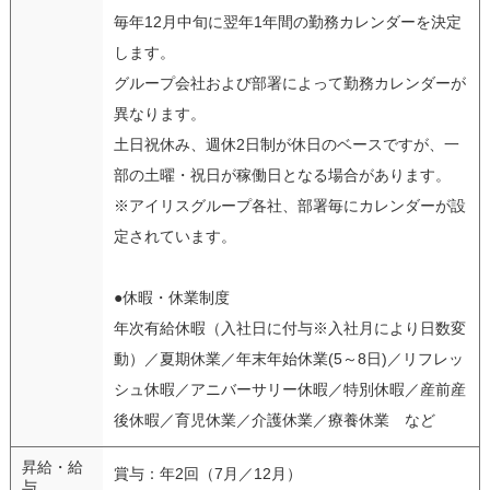
毎年12月中旬に翌年1年間の勤務カレンダーを決定
します。
グループ会社および部署によって勤務カレンダーが
異なります。
土日祝休み、週休2日制が休日のベースですが、一
部の土曜・祝日が稼働日となる場合があります。
※アイリスグループ各社、部署毎にカレンダーが設
定されています。
●休暇・休業制度
年次有給休暇（入社日に付与※入社月により日数変
動）／夏期休業／年末年始休業(5～8日)／リフレッ
シュ休暇／アニバーサリー休暇／特別休暇／産前産
後休暇／育児休業／介護休業／療養休業 など
昇給・給
賞与：年2回（7月／12月）
与