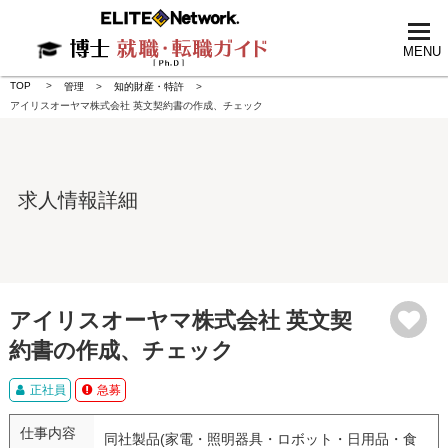
tog
nav
MENU
TOP
管理
知的財産・特許
アイリスオーヤマ株式会社 英文契約書の作成、チェック
求人情報詳細
アイリスオーヤマ株式会社 英文契
約書の作成、チェック
正社員
急募
仕事内容
同社製品(家電・照明器具・ロボット・日用品・食