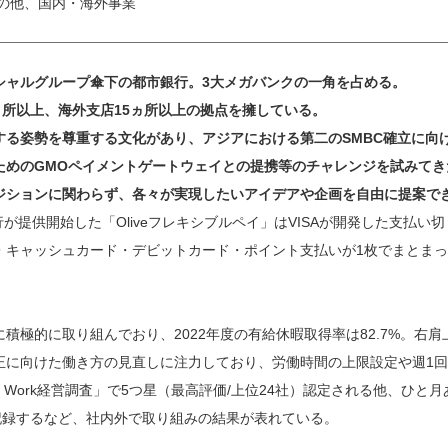
その他、国内・海外事業
シャルグループ傘下の都市銀行。3大メガバンクの一角を占める。
ヵ所以上、海外支店15ヵ所以上の拠点を擁している。
る姿勢を尊重する文化があり、アジアにおける第二のSMBC確立に向け
ためのGMOペイメントゲートウェイとの提携等のチャレンジを試みてき
ジションに関わらず、各々が実現したいアイデアや企画を自由に提案で
同行が提供開始した「Oliveフレキシブルペイ」はVISAが開発した支払
・キャッシュカード・デビットカード・ポイント支払いが1枚でまとま
積極的に取り組んでおり、2022年度の有給休暇取得率は82.7%。右肩上
正に向けた働き方の見直しに注力しており、労働時間の上限設定や週1
art Work経営調査」で5つ星（最高評価/上位24社）認定される他、ひ
を記録するなど、社内外で取り組みの結果が表れている。