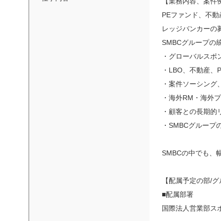
【業務内容、案件
PEファンド、不
レッジバンカーの
SMBCグループ
・グローバルスポ
・LBO、不動産
・案件ソーシング
・海外RM・海外
・顧客との長期的
・SMBCグルー
SMBCの中でも
【配属予定の部/グ
■配属部署
国際法人営業部ス