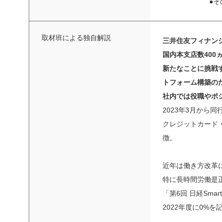
●
取材班による独自解説
三井住友フィナン
国内本支店数400
新たなことに挑戦す
トフォーム構築の
社内では役職やポ
2023年3月から
クレジットカード
徴。
近年は働き方改革に
特に長時間労働是
「第6回 日経Sm
2022年度に0%