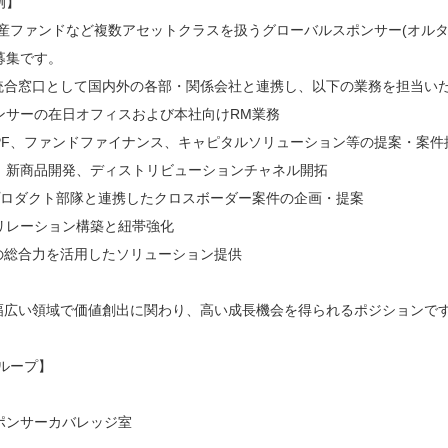
例】
動産ファンドなど複数アセットクラスを扱うグローバルスポンサー(オル
募集です。
の統合窓口として国内外の各部・関係会社と連携し、以下の業務を担当い
ンサーの在日オフィスおよび本社向けRM業務
、PF、ファンドファイナンス、キャピタルソリューション等の提案・案件
、新商品開発、ディストリビューションチャネル開拓
プロダクト部隊と連携したクロスボーダー案件の企画・提案
リレーション構築と紐帯強化
プの総合力を活用したソリューション提供
、幅広い領域で価値創出に関わり、高い成長機会を得られるポジションで
ループ】
ポンサーカバレッジ室