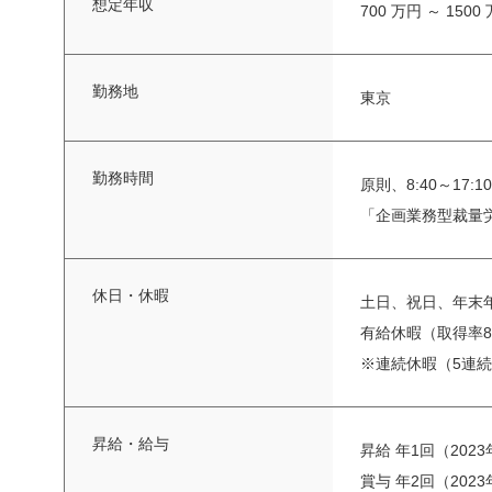
想定年収
700 万円 ～ 1500
勤務地
東京
勤務時間
原則、8:40～17
「企画業務型裁量
休日・休暇
土日、祝日、年末年始
有給休暇（取得率82
※連続休暇（5連
昇給・給与
昇給 年1回（202
賞与 年2回（202