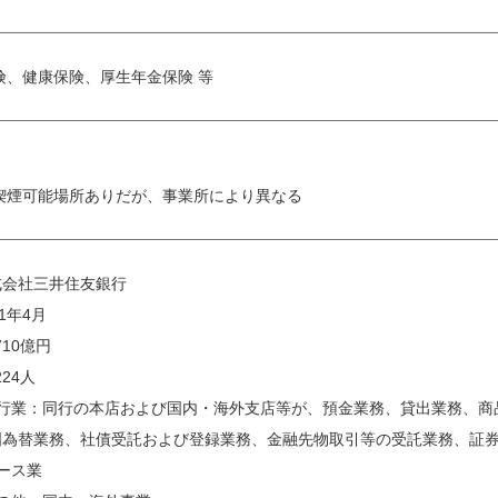
険、健康保険、厚生年金保険 等
喫煙可能場所ありだが、事業所により異なる
式会社三井住友銀行
01年4月
,710億円
224人
銀行業：同行の本店および国内・海外支店等が、預金業務、貸出業務、商
国為替業務、社債受託および登録業務、金融先物取引等の受託業務、証
ース業