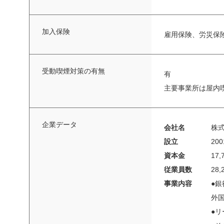
加入保険
雇用保険、労災保
受動喫煙対策の有無
有
主要事業所は屋内
企業データ
会社名
株
設立
20
資本金
17
従業員数
28,
事業内容
●
外
●リ