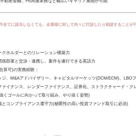
、不動産金融、PE関連業務など幅広いキャリア展開が可能
件全てに該当しなくても、企業様に対して内々に打診したり相談することが
ークホルダーとのリレーション構築力
関係部署と交渉・連携し、案件を遂行できる英語力
合算可)の実務経験：
ジ、M&Aアドバイザリー、キャピタルマーケッツ(DCM/ECM)、L
ファイナンス、レンダーファイナンス、証券化、ストラクチャード・ク
抱強くゴールに向かって取り組み、やり抜く姿勢)
識とコンプライアンス遵守力(秘匿性の高い投資ファンド取引に必須)