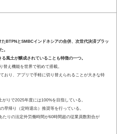
たBTPNとSMBCインドネシアの合併、次世代決済プラッ
た。
きる風土が醸成されていることも特徴の一つ。
い切り替え機能を世界で初めて搭載。
っており、アプリで手軽に切り替えられることが大きな特
がりで2025年度には100%を目指している。
回の早帰り（定時退出）推奨等を行っている。
と月あたりの法定外労働時間が60時間超の従業員数割合が