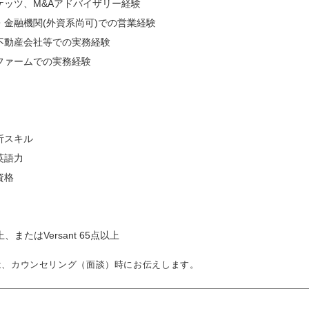
ケッツ、M&Aアドバイザリー経験
金融機関(外資系尚可)での営業経験
不動産会社等での実務経験
ファームでの実務経験
析スキル
英語力
資格
上、またはVersant 65点以上
は、カウンセリング（面談）時にお伝えします。