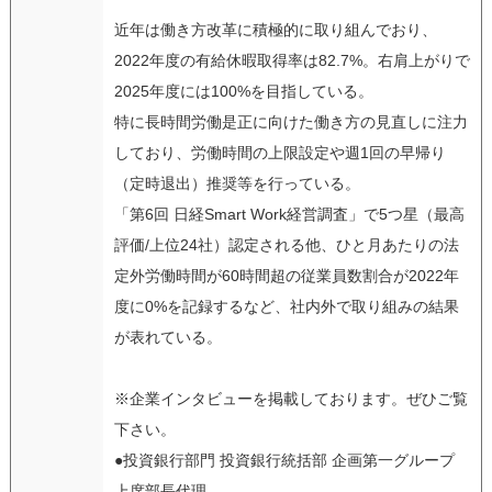
近年は働き方改革に積極的に取り組んでおり、
2022年度の有給休暇取得率は82.7%。右肩上がりで
2025年度には100%を目指している。
特に長時間労働是正に向けた働き方の見直しに注力
しており、労働時間の上限設定や週1回の早帰り
（定時退出）推奨等を行っている。
「第6回 日経Smart Work経営調査」で5つ星（最高
評価/上位24社）認定される他、ひと月あたりの法
定外労働時間が60時間超の従業員数割合が2022年
度に0%を記録するなど、社内外で取り組みの結果
が表れている。
※企業インタビューを掲載しております。ぜひご覧
下さい。
●投資銀行部門 投資銀行統括部 企画第一グループ
上席部長代理