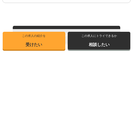
転職支援サービスの詳細
はこちら
この求人の紹介を
この求人にトライできるか
受けたい
相談したい
トップ
選ばれる理由
転職体験記
求人ブックマーク
求人情報検索
転職支援サービス
博士の先達に聞く
サイトマップ
産業界で活躍する博士インタビュー
お問い合わせ
TOPICS
個人情報保護方針