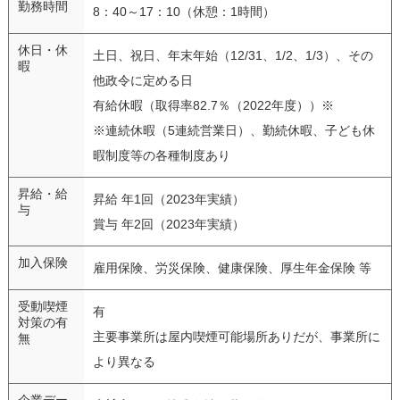
勤務時間
8：40～17：10（休憩：1時間）
休日・休
土日、祝日、年末年始（12/31、1/2、1/3）、その
暇
他政令に定める日
有給休暇（取得率82.7％（2022年度））※
※連続休暇（5連続営業日）、勤続休暇、子ども休
暇制度等の各種制度あり
昇給・給
昇給 年1回（2023年実績）
与
賞与 年2回（2023年実績）
加入保険
雇用保険、労災保険、健康保険、厚生年金保険 等
受動喫煙
有
対策の有
主要事業所は屋内喫煙可能場所ありだが、事業所に
無
より異なる
企業デー