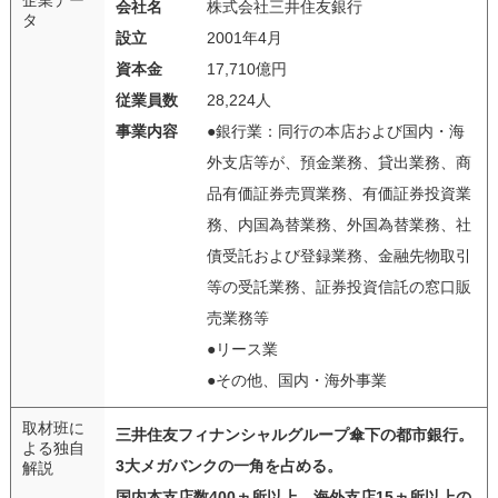
会社名
株式会社三井住友銀行
タ
設立
2001年4月
資本金
17,710億円
従業員数
28,224人
事業内容
●銀行業：同行の本店および国内・海
外支店等が、預金業務、貸出業務、商
品有価証券売買業務、有価証券投資業
務、内国為替業務、外国為替業務、社
債受託および登録業務、金融先物取引
等の受託業務、証券投資信託の窓口販
売業務等
●リース業
●その他、国内・海外事業
取材班に
三井住友フィナンシャルグループ傘下の都市銀行。
よる独自
3大メガバンクの一角を占める。
解説
国内本支店数400ヵ所以上、海外支店15ヵ所以上の