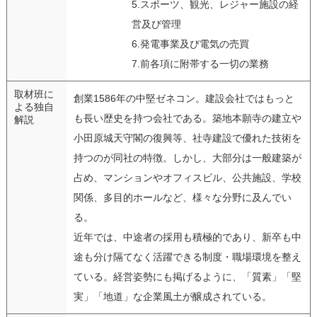
5.スポーツ、観光、レジャー施設の経
営及び管理
6.発電事業及び電気の売買
7.前各項に附帯する一切の業務
取材班に
創業1586年の中堅ゼネコン。建設会社ではもっと
よる独自
も長い歴史を持つ会社である。築地本願寺の建立や
解説
小田原城天守閣の復興等、社寺建設で優れた技術を
持つのが同社の特徴。しかし、大部分は一般建築が
占め、マンションやオフィスビル、公共施設、学校
関係、多目的ホールなど、様々な分野に及んでい
る。
近年では、中途者の採用も積極的であり、新卒も中
途も分け隔てなく活躍できる制度・職場環境を整え
ている。経営姿勢にも掲げるように、「質素」「堅
実」「地道」な企業風土が醸成されている。