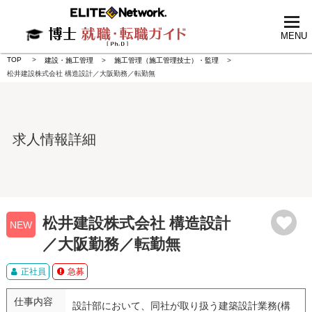
tog
nav
MENU
TOP
建設・施工管理
施工管理（施工管理技士）・監理
松井建設株式会社 構造設計／大阪勤務／転勤無
求人情報詳細
松井建設株式会社 構造設計
NEW
／大阪勤務／転勤無
正社員
急募
仕事内容
設計部において、同社が取り扱う建築設計業務(構