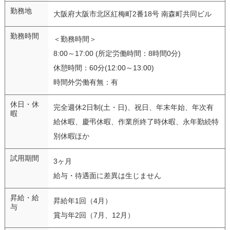
勤務地
大阪府大阪市北区紅梅町2番18号 南森町共同ビル
勤務時間
＜勤務時間＞
8:00～17:00 (所定労働時間：8時間0分)
休憩時間：60分(12:00～13:00)
時間外労働有無：有
休日・休
完全週休2日制(土・日)、祝日、年末年始、年次有
暇
給休暇、慶弔休暇、作業所終了時休暇、永年勤続特
別休暇ほか
試用期間
3ヶ月
給与・待遇面に差異は生じません
昇給・給
昇給年1回（4月）
与
賞与年2回（7月、12月）