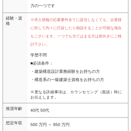
力の一つです
経験・資
※求人情報の応募要件全てに該当しなくても、企業様
格
に対して内々に打診したり相談することが可能な場合
もございます。一つでも当てはまる方は前向きにご検
討下さい。
学歴不問
■必須条件：
・建築構造設計業務経験をお持ちの方
・構造系の一級建築士資格をお持ちの方
※更なる詳細事項は、カウンセリング（面談）時に
お伝えします。
推奨年齢
40代 50代
想定年収
500 万円 ～ 850 万円