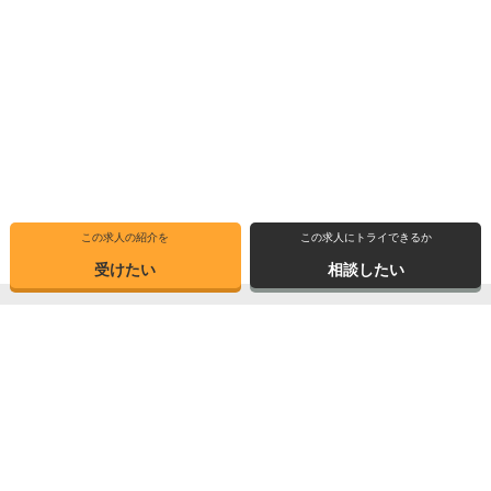
この求人の紹介を
この求人にトライできるか
受けたい
相談したい
トップ
選ばれる理由
転職体験記
求人ブックマーク
求人情報検索
転職支援サービス
博士の先達に聞く
サイトマップ
産業界で活躍する博士インタビュー
お問い合わせ
TOPICS
個人情報保護方針