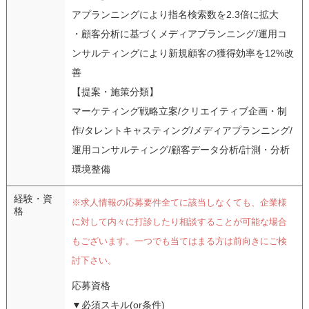
アプランニングにより指名検索数を2.3倍に拡大
・顧客分析に基づくメディアプランニング/運用コ
ンサルティングにより新規顧客の獲得効率を12%改
善
【提案・施策分類】
マーケティング戦略立案/クリエイティブ企画・制
作/タレントキャスティング/メディアプランニング/
運用コンサルティング/顧客データ分析/計測・分析
環境整備
経験・資
※求人情報の応募要件全てに該当しなくても、企業様
格
に対して内々に打診したり相談することが可能な場合
もございます。一つでも当てはまる方は前向きにご検
討下さい。
応募資格
▼必須スキル(or条件)