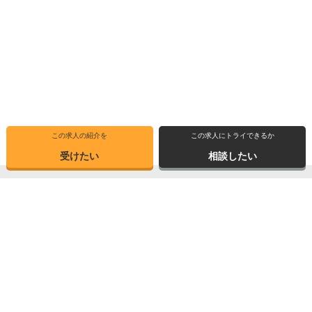
この求人の紹介を
この求人にトライできるか
受けたい
相談したい
トップ
選ばれる理由
転職体験記
求人ブックマーク
求人情報検索
転職支援サービス
博士の先達に聞く
サイトマップ
産業界で活躍する博士インタビュー
お問い合わせ
TOPICS
個人情報保護方針
データが語る博士・ポスドク
運営会社