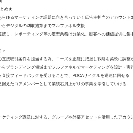
細
まとめ★
あらゆるマーケティング課題に向き合っていく広告主担当のアカウント
からデジタルの刈取施策までフルファネル支援
連携し、レポーティング等の定型業務は分業化。顧客への価値提供に集
力＞
の直接取引案件を担当する為、ニーズを正確に把握し戦略を柔軟に調整
からブランディング領域までフルファネルでマーケティングを設計・実
ら直接フィードバックを受けることで、PDCAサイクルを迅速に回せる
見据えたコアメンバーとして業績右肩上がりの事業を牽引していける
ーケティング課題に対する、グループや外部アセットを活用したアカウ