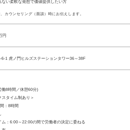
れない柔軟な発想で価値提供したい方
は、カウンセリング（面談）時にお伝えします。
 万円
6-1 虎ノ門ヒルズステーションタワー36～38F
所定労働8時間／休憩60分)
クスタイム制あり＞
間：8時間
し
ム：6:00～22:00の間で労働者の決定に委ねる