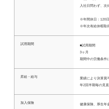
入社日問わず、次休
※年間休日：120日
※年次有給休暇取得率
試用期間
■試用期間
3ヶ月
期間中の労働条件
昇給・給与
業績により決算賞
年2回半期毎の見
加入保険
健康保険、厚生年