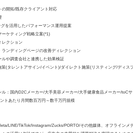
トの開拓/既存クライアント対応
理
ングを活用したパフォーマンス運用提案
ーケティング戦略立案(*1)
ィレクション
・ランディングページの改善ディレクション
ールや調査会社と連携した効果検証
施策(タレントアサイン/イベント)/ダイレクト施策(リスティング/ディスプ
ル：国内D2Cメーカー/大手美容メーカー/大手健康食品メーカー/toC
アントあたり月間数百万円～数千万円規模
X/Meta/LINE/TikTok/Instagram/Zucks/PORTO/その他媒体、オフライン