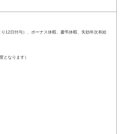
より12日付与）、ボーナス休暇、慶弔休暇、失効年次有給
年度となります）