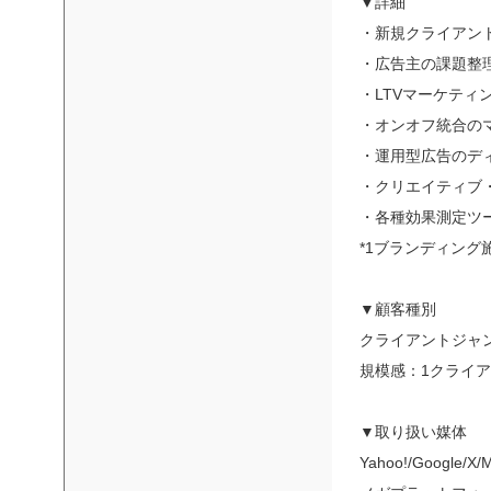
▼詳細
・新規クライアン
・広告主の課題整
・LTVマーケティ
・オンオフ統合のマ
・運用型広告のデ
・クリエイティブ
・各種効果測定ツ
*1ブランディング
▼顧客種別
クライアントジャン
規模感：1クライ
▼取り扱い媒体
Yahoo!/Google/